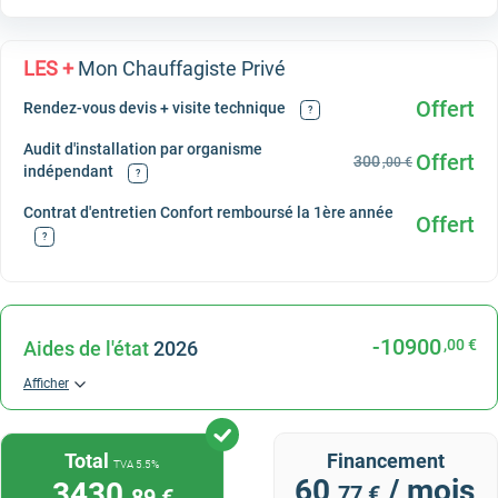
LES +
Mon Chauffagiste Privé
Offert
Rendez-vous devis + visite technique
?
Audit d'installation par organisme
Offert
300
,00 €
indépendant
?
Contrat d'entretien Confort remboursé la 1ère année
Offert
?
-10900
,00 €
Aides de l'état
2026
Afficher
Total
Financement
TVA 5.5%
60
/ mois
3430
,77 €
,89 €