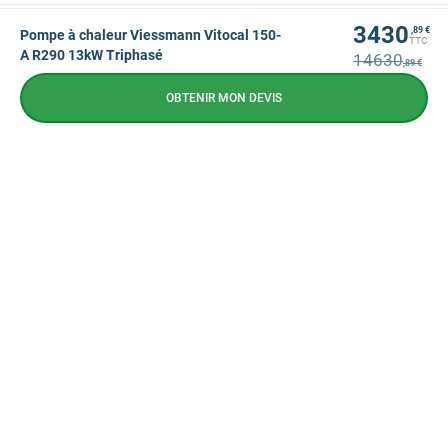
3430
,89 €
Pompe à chaleur Viessmann Vitocal 150-
TTC
A R290 13kW Triphasé
14630
,89 €
OBTENIR MON DEVIS
NEWSLETTER
CONTACTEZ-NOUS
CONTACTEZ-NOUS
09 72 72 10 72