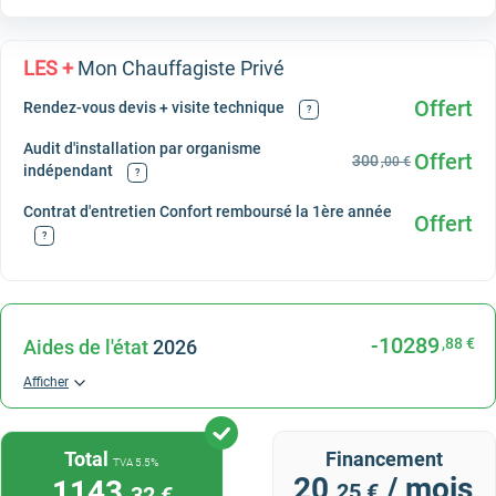
LES +
Mon Chauffagiste Privé
Offert
Rendez-vous devis + visite technique
?
Audit d'installation par organisme
Offert
300
,00 €
indépendant
?
Contrat d'entretien Confort remboursé la 1ère année
Offert
?
-10289
,88 €
Aides de l'état
2026
Afficher
Total
Financement
TVA 5.5%
20
/ mois
1143
,25 €
,32 €