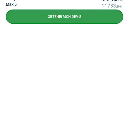
TTC
Max 5
11733
,20 €
OBTENIR MON DEVIS
NEWSLETTER
CONTACTEZ-NOUS
CONTACTEZ-NOUS
09 72 72 10 72
Prix d'un appel local