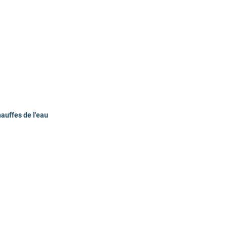
otable à distance, Programmation
hauffes de l'eau