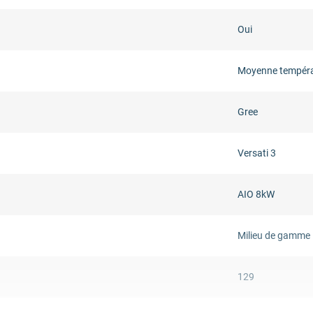
Oui
Moyenne tempér
Gree
Versati 3
AIO 8kW
Milieu de gamme
129