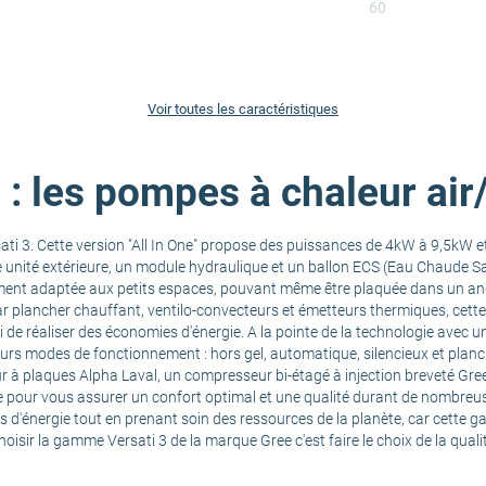
60
5
Voir toutes les caractéristiques
au (W)
8
: les pompes à chaleur air/
eau (kW)
5.12
i 3. Cette version "All In One" propose des puissances de 4kW à 9,5kW 
4.5
e unité extérieure, un module hydraulique et un ballon ECS (Eau Chaude Sa
ment adaptée aux petits espaces, pouvant même être plaquée dans un angle
plancher chauffant, ventilo-convecteurs et émetteurs thermiques, cette
A+++
e réaliser des économies d'énergie. A la pointe de la technologie avec un
eurs modes de fonctionnement : hors gel, automatique, silencieux et plan
ur à plaques Alpha Laval, un compresseur bi-étagé à injection breveté Gree
A
 pour vous assurer un confort optimal et une qualité durant de nombreu
es d'énergie tout en prenant soin des ressources de la planète, car cett
isir la gamme Versati 3 de la marque Gree c'est faire le choix de la quali
< 45% (Gain de c