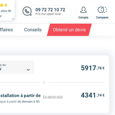
09 72 72 10 72
 plus de
Prix d'un appel local
s
Compte
Comparer
faires
Conseils
Obtenir un devis
si en:
5917
,78 €
et obtenez un devis,
c'est gratuit et immédiat !
+
4341
nstallation à partir de
,74 €
En savoir plus
ique à partir
de demain à 0h