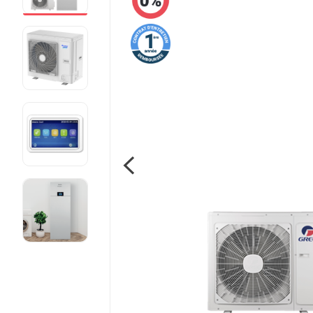
Pompe à chaleur fluide frigorigène R410A
Voir toutes les pompe à chaleur
Pourquoi faire installer sa pompe à
chaleur par mon chauffagiste privé ?