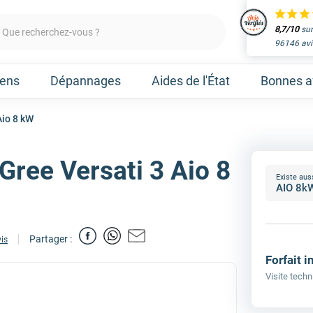
8,7/10
sur
Que recherchez-vous ?
96146 avi
iens
Dépannages
Aides de l'État
Bonnes af
Aio 8 kW
Gree Versati 3 Aio 8
Obtenir un devis
Existe aus
aleur
Prenez un rendez-vous 
Partager :
vis
Nos marques
Forfait i
Visite techn
Atlantic
Gree