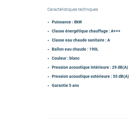
Caractéristiques techniques
Largeur Unité intérieure (en cm)
Puissance : 8kW
Classe énergétique chauffage : A+++
Profondeur Unité intérieure (en cm)
Classe eau chaude sanitaire : A
Ballon eau chaude : 190L
Raccordement électrique
Couleur : blanc
Pression acoustique intérieure : 29 dB(A)
Couleur
Pression acoustique extérieure : 55 dB(A)
Garantie fabricant pièces (en année)
Garantie 5 ans
Disponibilité pièces détachées (en anné
Opération commerciale