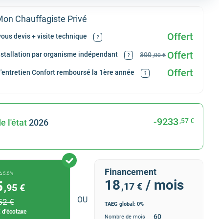
on Chauffagiste Privé
Offert
ous devis + visite technique
?
Offert
installation par organisme indépendant
300
,00 €
?
Offert
d'entretien Confort remboursé la 1ère année
?
-9233
,57 €
e l'état
2026
Financement
A 5.5%
18
/ mois
5
,17 €
,95 €
OU
52 €
TAEG global: 0%
 d'écotaxe
Nombre de mois