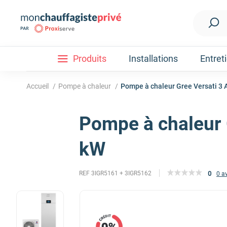
Produits
Installations
Entret
Accueil
/
Pompe à chaleur
/
Pompe à chaleur Gree Versati 3 
Pompe à chaleur 
Installation
Découvrez nos forfaits d'installations
Pompe à ch
kW
0
REF 3IGR5161 + 3IGR5162
0 a
Nos Pompes à chaleur
Pompe à chaleur air / eau
Pompe à chaleur fluide frigorigène R32