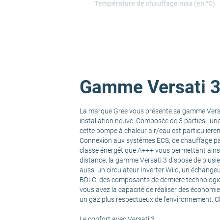
Température de chauffage max (en °C)
COP à 7°C/+35°C
Puissance calorifique à 7°C ext / 35°C e
Gamme Versati 3 
Puissance calorifique à -7°C ext / 55°C 
La marque Gree vous présente sa gamme Versat
SCOP
installation neuve. Composée de 3 parties : un
cette pompe à chaleur air/eau est particulière
Connexion aux systèmes ECS, de chauffage par 
Classe énergétique
classe énergétique A+++ vous permettant ainsi d
distance, la gamme Versati 3 dispose de plusi
aussi un circulateur Inverter Wilo, un échange
Puissance calorifique
BDLC, des composants de dernière technologie
vous avez la capacité de réaliser des économi
un gaz plus respectueux de l'environnement. Cho
Economies d'énergie
Le confort avec Versati 3