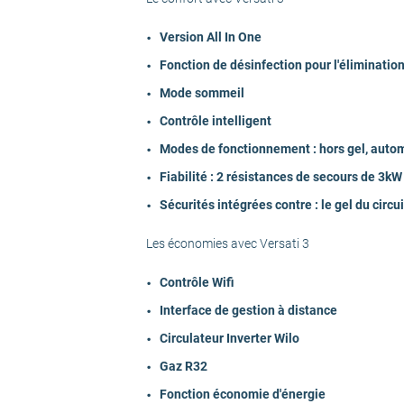
Niveau sonore - Unité extérieure dB(A)
Version All In One
Fonction de désinfection pour l'éliminatio
Niveau sonore extérieur dB(A)
Mode sommeil
Contrôle intelligent
Fluide Frigorigène
Modes de fonctionnement : hors gel, autom
Fiabilité : 2 résistances de secours de 3kW
Fonctionnalité
Sécurités intégrées contre : le gel du circ
Hauteur Unité extérieure (en cm)
Les économies avec Versati 3
Contrôle Wifi
Largeur Unité extérieure (en cm)
Interface de gestion à distance
Circulateur Inverter Wilo
Profondeur Unité extérieure (en cm)
Gaz R32
Fonction économie d'énergie
Hauteur Unité intérieure (en cm)