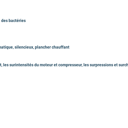
36
n des bactéries
35
R32
atique, silencieux, plancher chauffant
Connectivité, Pil
uit, les surintensités du moteur et compresseur, les surpressions et surc
78.7
98.2
42.7
180