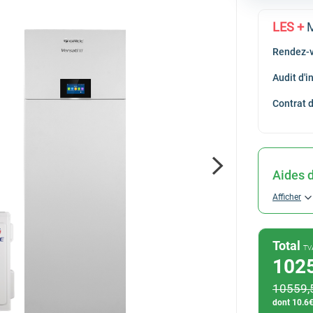
Hitachi
LES +
M
Saunier Duval
Rendez-v
Viessmann
Audit d'
Contrat 
Aides d
Afficher
Total
TV
102
10559
,
dont
10.6
€