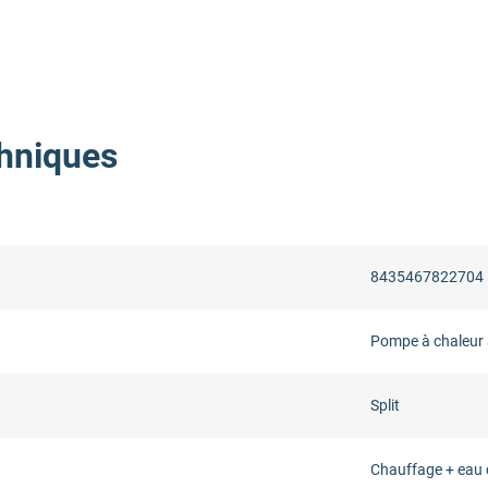
hniques
8435467822704
Pompe à chaleur 
Split
Chauffage + eau 