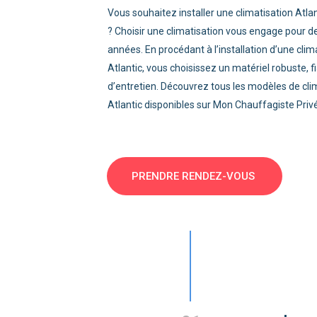
Pompe à chaleur fluide frigorigène R410A
Voir toutes les pompe à chaleur
Pourquoi faire installer sa pompe à
chaleur par mon chauffagiste privé ?