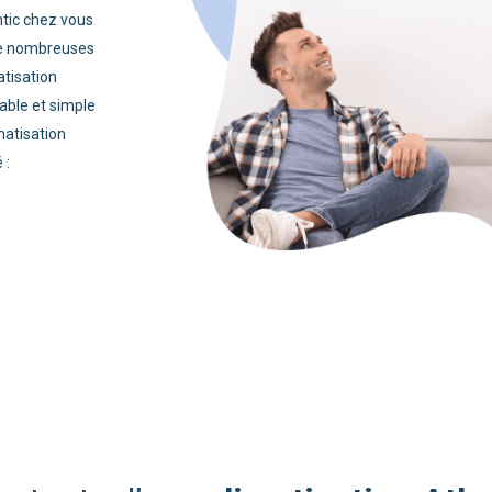
Hitachi
Saunier Duval
Viessmann