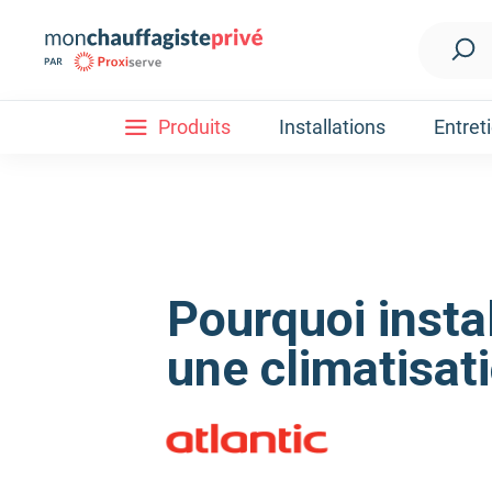
Produits
Installations
Entret
Installation
Découvrez nos forfaits d'installations
Pompe à ch
Nos Pompes à chaleur
Pompe à chaleur air / eau
Pompe à chaleur fluide frigorigène R32