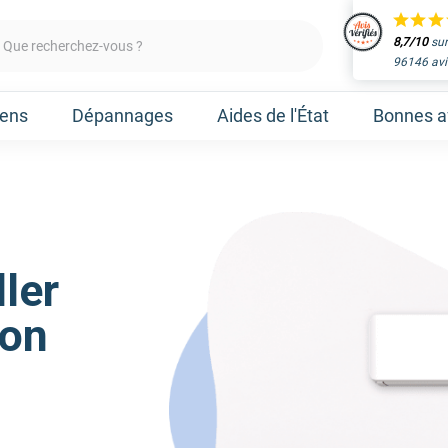
8,7/10
sur
Que recherchez-vous ?
96146 avi
iens
Dépannages
Aides de l'État
Bonnes af
Obtenir un devis
aleur
Prenez un rendez-vous 
Nos marques
Atlantic
Gree