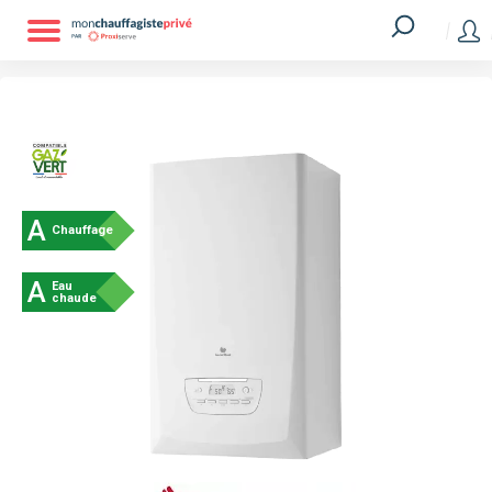
A
Chauffage
A
Eau
chaude