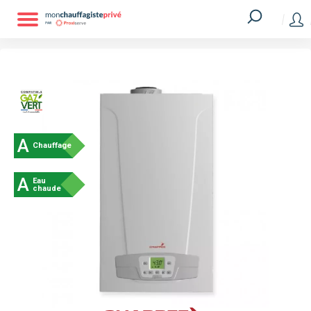
A
Chauffage
A
Eau
chaude