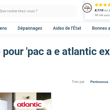
8,7/10
sur 
Que recherchez-vous ?
96146 avis
iens
Dépannages
Aides de l'État
Bonnes a
pour 'pac a e atlantic ex
Obtenir un devis
chaleur
Prenez un rendez-vous
Trier par
Nos marques
Atlantic
Gree
Hitachi