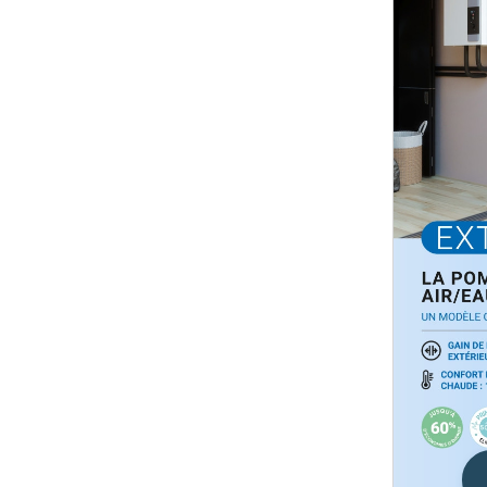
Voir toutes les pompe à chaleur
Pourquoi faire installer sa pompe à
chaleur par mon chauffagiste privé ?