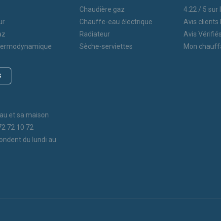
Chaudière gaz
4.22
/
5
sur 
ur
Chauffe-eau électrique
Avis clients
az
Radiateur
Avis Vérifié
thermodynamique
Sèche-serviettes
Mon chauff
S
au et sa maison
72 72 10 72
ondent du lundi au