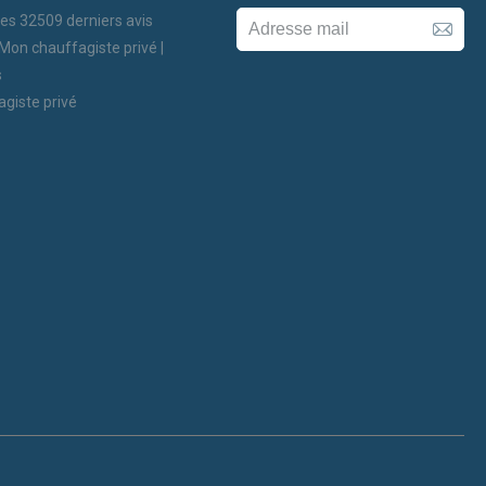
les
32509
derniers avis
 Mon chauffagiste privé |
s
agiste privé