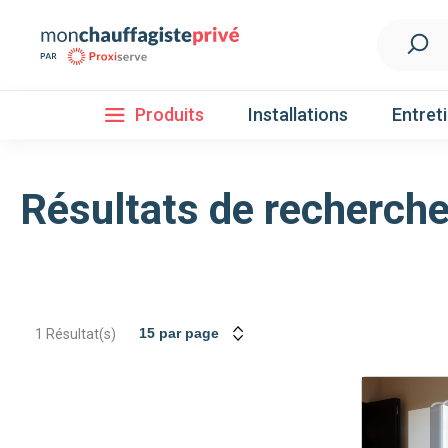
Produits
Installations
Entret
Résultats de recherche 
Installation
Découvrez nos forfaits d'installations
Pompe à 
1
Résultat(s)
Nos Pompes à chaleur
Pompe à chaleur air / eau
Pompe à chaleur fluide frigorigène R32
Pompe à chaleur fluide frigorigène R410A