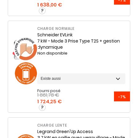
-7%
1 638,00 €
CHARGE NORMALE
Schneider
EVLink
7 kW - Mode 3 Prise Type T2S + gestion
dynamique
Non disponible
Fourni posé
1 861,78 €
-7%
1 724,25 €
CHARGE LENTE
Legrand
Green'Up Access
3.7 kW en saillie avec verrouillage - Mode