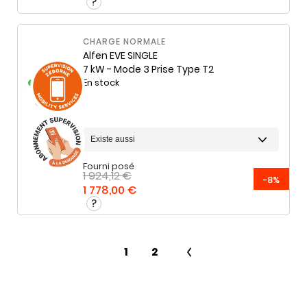
CHARGE NORMALE
Alfen
EVE SINGLE
7 kW - Mode 3 Prise Type T2
En stock
Fourni posé
1 924,12 €
-8%
1 778,00 €
1
2