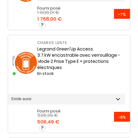
Fourni posé
1 908,01 €
-7%
1 768,00 €
CHARGE LENTE
Legrand
Green'Up Access
3.7 kW encastrable avec verrouillage -
Mode 2 Prise Type E + protections
électriques
En stock
Fourni posé
536,39 €
-6%
506,49 €