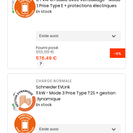
2 Prise Type E + protections électriques
En stock
Fourni posé
613,38 €
-6%
576,49 €
CHARGE NORMALE
Schneider
EVLink
11 kW - Mode 3 Prise Type T2S + gestion
dynamique
En stock