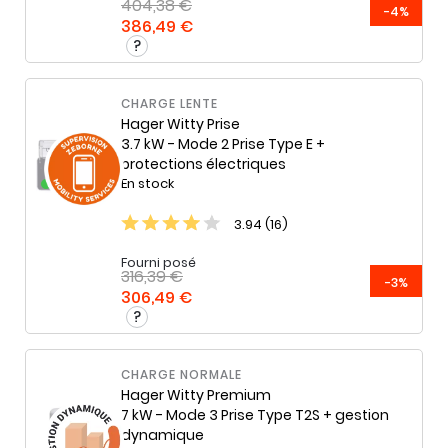
404,38 €
-4%
386,49 €
CHARGE LENTE
Hager
Witty Prise
3.7 kW - Mode 2 Prise Type E +
protections électriques
En stock
3.94 (16)
Fourni posé
316,39 €
-3%
306,49 €
CHARGE NORMALE
Hager
Witty Premium
7 kW - Mode 3 Prise Type T2S + gestion
dynamique