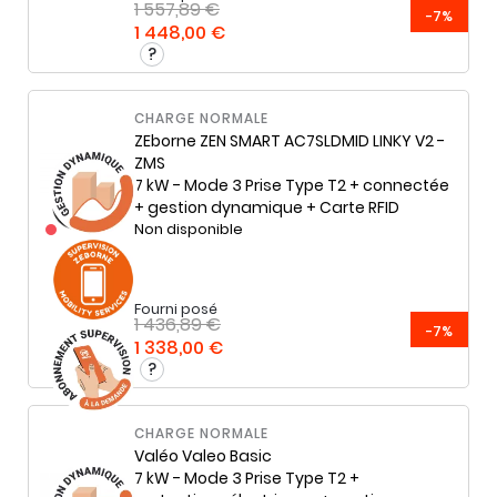
1 557,89 €
-7%
1 448,00 €
CHARGE NORMALE
ZEborne
ZEN SMART AC7SLDMID LINKY V2 -
ZMS
7 kW - Mode 3 Prise Type T2 + connectée
+ gestion dynamique + Carte RFID
Non disponible
Fourni posé
1 436,89 €
-7%
1 338,00 €
CHARGE NORMALE
Valéo
Valeo Basic
7 kW - Mode 3 Prise Type T2 +