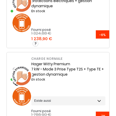
protections électriques + gestion
dynamique
En stock
Fourni posé
1 324,88 €
-6%
1 238,90 €
CHARGE NORMALE
Hager
Witty Premium
7 kW - Mode 3 Prise Type T2S + Type TE +
gestion dynamique
En stock
Fourni posé
1 766,90 €