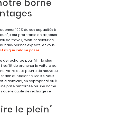
notre borne
antages
 redonner 100% de ses capacités à
sque”, il est préférable de disposer
eu de travail, “Mon Installeur de
ie 2 ans par nos experts, et vous
st ici que cela se passe
.
ne de recharge pour Mini la plus
l suffit de brancher la voiture par
enne, votre auto pourra de nouveau
lisation quotidienne. Mais si vous
t à domicile, en copropriété ou à
 une prise renforcée ou une borne
hez que le câble de recharge se
re le plein”