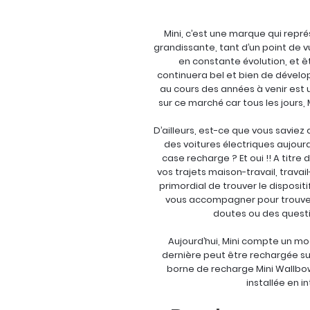
Mini, c’est une marque qui repré
grandissante, tant d’un point de 
en constante évolution, et ê
continuera bel et bien de dévelo
au cours des années à venir est 
sur ce marché car tous les jours
D’ailleurs, est-ce que vous saviez
des voitures électriques aujourd
case recharge ? Et oui !! A titre
vos trajets maison-travail, travail
primordial de trouver le disposit
vous accompagner pour trouver 
doutes ou des questi
Aujourd’hui, Mini compte un modè
dernière peut être rechargée sur
borne de recharge Mini Wallbow
installée en i