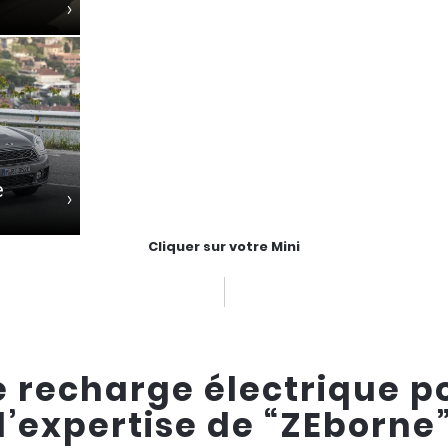
Je sélectionne ma borne de recha
prends rendez-vous en ligne.
COMMANDER
e
Cliquer sur votre Mini
 recharge électrique po
l’expertise de “ZEborne