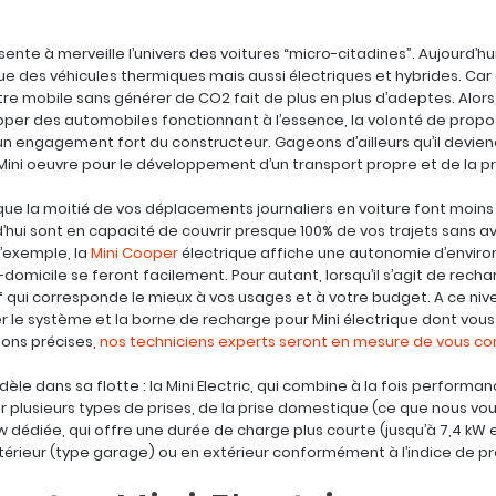
sente à merveille l’univers des voitures “micro-citadines”. Aujourd’
vue des véhicules thermiques mais aussi électriques et hybrides. Car
tre mobile sans générer de CO2 fait de plus en plus d’adeptes. Alors,
pper des automobiles fonctionnant à l’essence, la volonté de prop
un engagement fort du constructeur. Gageons d’ailleurs qu’il devie
, Mini oeuvre pour le développement d’un transport propre et de la p
 que la moitié de vos déplacements journaliers en voiture font moins 
’hui sont en capacité de couvrir presque 100% de vos trajets sans av
 d’exemple, la
Mini Cooper
électrique affiche une autonomie d’environ
-domicile se feront facilement. Pour autant, lorsqu’il s’agit de rechar
if qui corresponde le mieux à vos usages et à votre budget. A ce ni
le système et la borne de recharge pour Mini électrique dont vous a
ons précises,
nos techniciens experts seront en mesure de vous con
le dans sa flotte : la Mini Electric, qui combine à la fois performan
 plusieurs types de prises, de la prise domestique (ce que nous vo
 dédiée, qui offre une durée de charge plus courte (jusqu’à 7,4 kW
ntérieur (type garage) ou en extérieur conformément à l’indice de pr