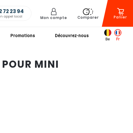
2 72 23 94
un appel local
Panier
Comparer
Mon compte
Promotions
Découvrez-nous
Be
Fr
S POUR
MINI
n d'une
tallation ?
RENDRE RDV