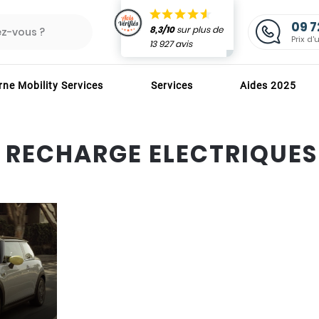
09 7
8,3/10
sur plus de
z-vous ?
Prix d'
13 927 avis
ne Mobility Services
Services
Aides 2025
RECHARGE
TS TOUT COMPRIS
NOS MARQUES
 RECHARGE ELECTRIQUE
Besoi
 : 4 h
orfaits d'installation
Alfen
ins
EVBox
Hager
DE QUALITÉS ET AIDES
S LES BORNES
Legrand
P
ions
Schneider
rimes
Valéo
WallBox
ZEborne
S CERTIFIÉS