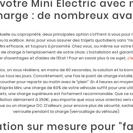
votre Mini Electric avec 
harge : de nombreux av
uelle ou copropriété, deux principales option s’offrent à vous pour
 ou la wallbox. Ainsi, pour vous assurer des trajets quotidiens sans “ri
i efficace, et toujours à proximité. Chez vous, ou même sur votre li
t de charge à l’emplacement de votre choix. L’installation est garant
d’avantages et d’aides de l’Etat ! Pour en savoir plus à ce sujet,
c’e
cs, on vous révèlera, en moins de 60 secondes, la solution et la bor
 tous les jours. Concrètement, une fois le point de charge installé, i
s coucher pour repartir au matin avec le “plein”. En 4 heures en moy
, d’après Mini, une charge de 80% de votre véhicule suffit pour une uti
jets, une charge supérieure est fortement recommandée. Que ce soi
tallation démarrent à 250€, peu importe que vous vous orientez vers
ue ou un chargeur DC. D’ailleurs, pour encore plus de sécurité, sac
verrouille pendant la charge (verrouillage du véhicule).
ation sur mesure pour “fai