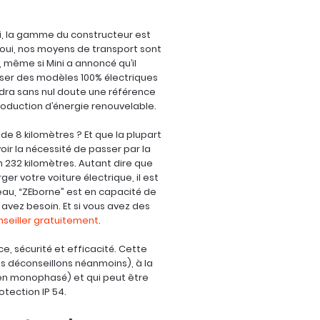
hui, la gamme du constructeur est
 oui, nos moyens de transport sont
 même si Mini a annoncé qu’il
oser des modèles 100% électriques
ndra sans nul doute une référence
roduction d’énergie renouvelable.
de 8 kilomètres ? Et que la plupart
oir la nécessité de passer par la
 232 kilomètres. Autant dire que
ger votre voiture électrique, il est
veau, “ZEborne” est en capacité de
vez besoin. Et si vous avez des
seiller gratuitement
.
ce, sécurité et efficacité. Cette
us déconseillons néanmoins), à la
 en monophasé) et qui peut être
otection IP 54.