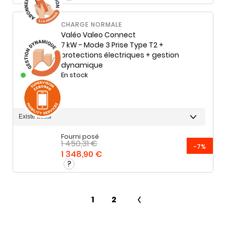
CHARGE NORMALE
Valéo
Valeo Connect
7 kW - Mode 3 Prise Type T2 +
protections électriques + gestion
dynamique
En stock
Fourni posé
1 450,31 €
-7%
1 348,90 €
1
2