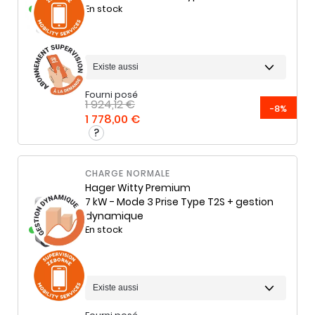
En stock
Fourni posé
1 924,12 €
-8%
1 778,00 €
CHARGE NORMALE
Hager
Witty Premium
7 kW - Mode 3 Prise Type T2S + gestion
dynamique
En stock