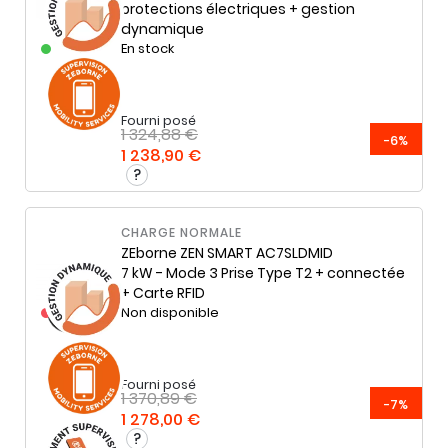
protections électriques + gestion
dynamique
En stock
Fourni posé
1 324,88 €
-6%
1 238,90 €
CHARGE NORMALE
ZEborne
ZEN SMART AC7SLDMID
7 kW - Mode 3 Prise Type T2 + connectée
+ Carte RFID
Non disponible
Fourni posé
1 370,89 €
-7%
1 278,00 €