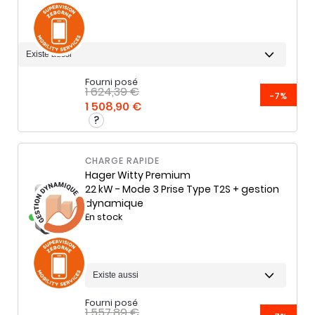
Fourni posé
1 624,39 €
-7%
1 508,90 €
CHARGE RAPIDE
Hager
Witty Premium
22 kW - Mode 3 Prise Type T2S + gestion
dynamique
En stock
Fourni posé
1 557,89 €