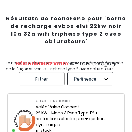
Résultats de recherche pour 'borne
de recharge evbox elvi 22kw noir
10a 32a wifi triphase type 2 avec
obturateurs'
Sélectionnez votre
MIB root category
Le nombre maxi de mots est 10. Votre requête a été coupée
de la façon suivante : triphase type 2 avec obturateurs.
Filtrer
CHARGE NORMALE
Valéo
Valeo Connect
22 kW - Mode 3 Prise Type T2 +
protections électriques + gestion
dynamique
En stock