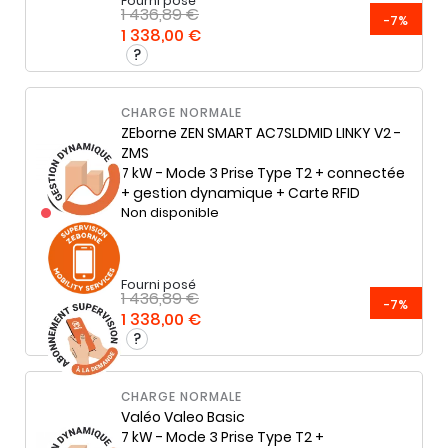
Fourni posé
1 436,89 €
-7%
1 338,00 €
CHARGE NORMALE
ZEborne
ZEN SMART AC7SLDMID LINKY V2 -
ZMS
7 kW - Mode 3 Prise Type T2 + connectée
+ gestion dynamique + Carte RFID
Non disponible
Fourni posé
1 436,89 €
-7%
1 338,00 €
CHARGE NORMALE
Valéo
Valeo Basic
7 kW - Mode 3 Prise Type T2 +