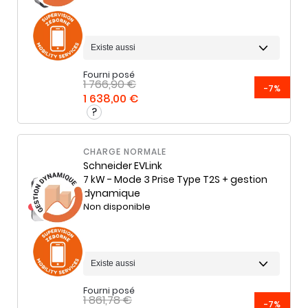
Fourni posé
1 766,90 €
-7%
1 638,00 €
CHARGE NORMALE
Schneider
EVLink
7 kW - Mode 3 Prise Type T2S + gestion
dynamique
Non disponible
Fourni posé
1 861,78 €
-7%