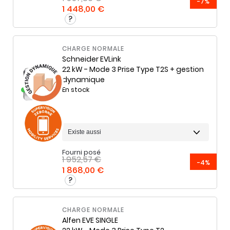
-7%
1 448,00 €
CHARGE NORMALE
Schneider
EVLink
22 kW - Mode 3 Prise Type T2S + gestion
dynamique
En stock
Fourni posé
1 952,57 €
-4%
1 868,00 €
CHARGE NORMALE
Alfen
EVE SINGLE