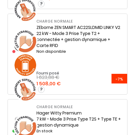
CHARGE NORMALE
ZEborne
ZEN SMART AC22SLDMID LINKY V2
22 kW - Mode 3 Prise Type T2 +
connectée + gestion dynamique +
Carte RFID
Non disponible
Fourni posé
1 623,88 €
-7%
1 508,00 €
CHARGE NORMALE
Hager
Witty Premium
7 kW - Mode 3 Prise Type T2S + Type TE +
gestion dynamique
En stock