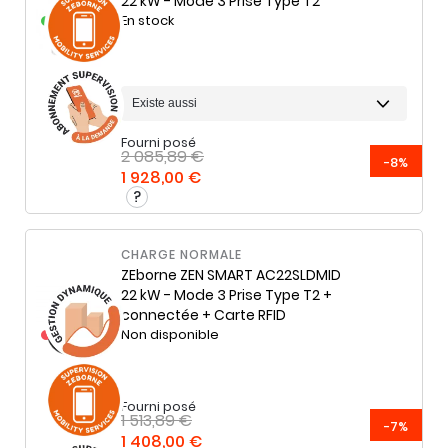
22 kW - Mode 3 Prise Type T2
En stock
Fourni posé
2 085,89 €
-8%
1 928,00 €
CHARGE NORMALE
ZEborne
ZEN SMART AC22SLDMID
22 kW - Mode 3 Prise Type T2 +
connectée + Carte RFID
Non disponible
Fourni posé
1 513,89 €
-7%
1 408,00 €