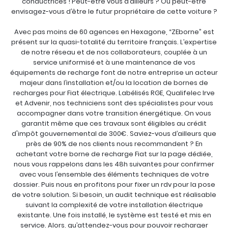
conductrices ! Peut-être vous d’ailleurs ? Ou peut-être
envisagez-vous d’être le futur propriétaire de cette voiture ?
Avec pas moins de 60 agences en Hexagone, “ZEborne” est
présent sur la quasi-totalité du territoire français. L’expertise
de notre réseau et de nos collaborateurs, couplée à un
service uniformisé et à une maintenance de vos
équipements de recharge font de notre entreprise un acteur
majeur dans l’installation et/ou la location de bornes de
recharges pour Fiat électrique. Labélisés RGE, Qualifelec Irve
et Advenir, nos techniciens sont des spécialistes pour vous
accompagner dans votre transition énergétique. On vous
garantit même que ces travaux sont éligibles au crédit
d'impôt gouvernemental de 300€. Saviez-vous d’ailleurs que
près de 90% de nos clients nous recommandent ? En
achetant votre borne de recharge Fiat sur la page dédiée,
nous vous rappelons dans les 48h suivantes pour confirmer
avec vous l’ensemble des éléments techniques de votre
dossier. Puis nous en profitons pour fixer un rdv pour la pose
de votre solution. Si besoin, un audit technique est réalisable
suivant la complexité de votre installation électrique
existante. Une fois installé, le système est testé et mis en
service. Alors, qu’attendez-vous pour pouvoir recharger