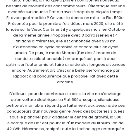
automobiles, la marque a pris en compte les nouveaux
besoins de mobilité des consommateurs : l’électrique est une
avancée sur laquelle Fiat a travaillé depuis quelques temps.
Et avec quel modèle ? On vous le donne en mille : la Fiat 500e.
Présentée pour la première fois début mars 2020, elle a été
lancée sur le Vieux Continent il y a quelques mois, en Octobre
de la même année. Proposée avec 3 carrosseries et 4
finitions différentes, elle est annoncée avec 320 km
d’autonomie en cycle combiné et encore plus en cycle
urbain. De plus, le mode Sherpa (l’un des 3 modes de
conduite sélectionnable) embarqué est pensé pour
optimiser l’autonomie et faire ainsi de plus longues distances
encore. Autrement dit, c’est une belle performance par
rapport à la concurrence que propose Fiat avec cette
citadine.
D’ailleurs, pour de nombreux citadins, la ville ne s'envisage
qu’en voiture électrique. La Fiat 500e, souple, silencieuse,
petite et maniable, répond parfaitement aux besoins de ces
conducteurs d’un nouveau genre. Avec des batteries situées
sous le plancher pour abaisser le centre de gravité, la 500
électrique de Fiat est pourvue d’un modèle au lithium-ion de
42 kWh. Néanmoins, malgré toute la technologie embarquée