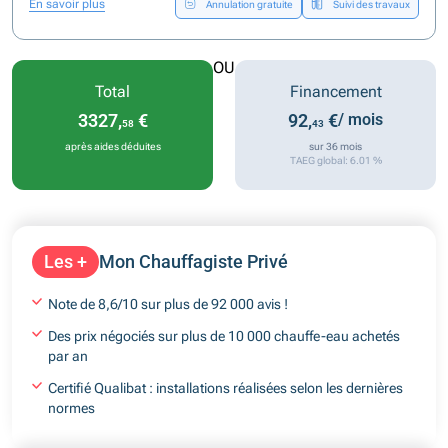
En savoir plus
Annulation gratuite
Suivi des travaux
OU
Total
Financement
3327,
€
92,
€
/ mois
58
43
après aides déduites
sur 36 mois
TAEG global: 6.01 %
Les +
Mon Chauffagiste Privé
Note de 8,6/10 sur plus de 92 000 avis !
Des prix négociés sur plus de 10 000 chauffe-eau achetés
par an
Certifié Qualibat : installations réalisées selon les dernières
normes