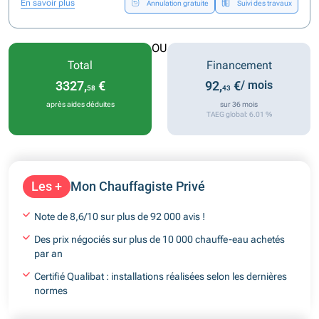
En savoir plus
Annulation gratuite
Suivi des travaux
OU
Total
Financement
3327,
€
92,
€
/ mois
58
43
après aides déduites
sur 36 mois
TAEG global: 6.01 %
Les +
Mon Chauffagiste Privé
Note de 8,6/10 sur plus de 92 000 avis !
Des prix négociés sur plus de 10 000 chauffe-eau achetés
par an
Certifié Qualibat : installations réalisées selon les dernières
normes