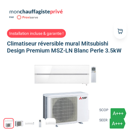
Installation incluse & garantie !
Climatiseur réversible mural Mitsubishi
Design Premium MSZ-LN Blanc Perle 3.5kW
SCOP
SEER