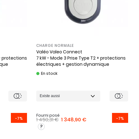
CHARGE NORMALE
Valéo
Valeo Connect
+ protections
7 kW - Mode 3 Prise Type T2 + protections
ique
électriques + gestion dynamique
En stock
Fourni posé
-7%
-7%
1 450,31 €
1 348,90 €