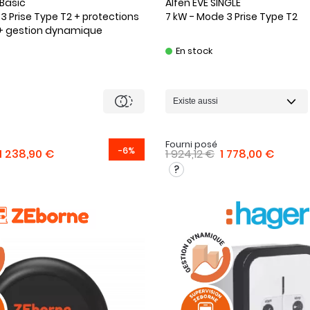
Basic
Alfen
EVE SINGLE
3 Prise Type T2 + protections
7 kW - Mode 3 Prise Type T2
 + gestion dynamique
En stock
Fourni posé
-6%
1 238,90 €
1 924,12 €
1 778,00 €