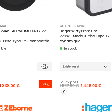
MALE
CHARGE RAPIDE
SMART AC7SLDMID LINKY V2 -
Hager
Witty Premium
22 kW - Mode 3 Prise Type T2S
3 Prise Type T2 + connectée +
dynamique
amique + Carte RFID
ible
En stock
Fourni posé
-7%
1 338,00 €
1 557,89 €
1 448,00 €