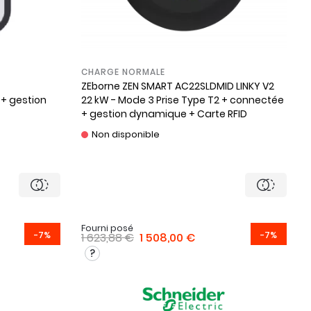
CHARGE NORMALE
ZEborne
ZEN SMART AC22SLDMID LINKY V2
 + gestion
22 kW - Mode 3 Prise Type T2 + connectée
+ gestion dynamique + Carte RFID
Non disponible
Fourni posé
-7%
-7%
1 623,88 €
1 508,00 €