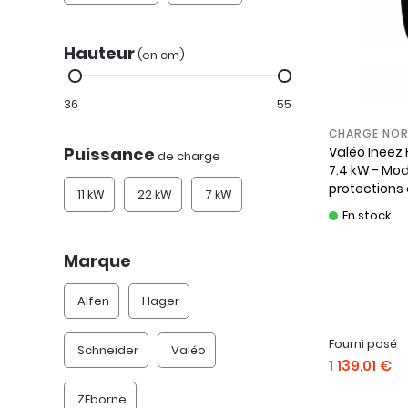
Hauteur
(en cm)
36
55
CHARGE NOR
Valéo
Ineez
Puissance
de charge
7.4 kW - Mod
protections 
11 kW
22 kW
7 kW
dynamique
En stock
Marque
Alfen
Hager
Fourni posé
Schneider
Valéo
1 139,01 €
ZEborne