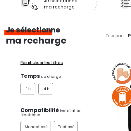
Je sélectionne
ma recharge
Je sélectionne
Trier par :
ma recharge
Réinitialiser les filtres
Temps
de charge
1 h
4 h
Compatibilité
installation
électrique
Monophasé
Triphasé