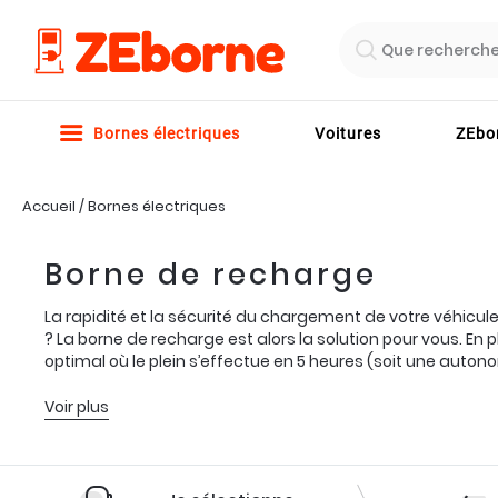
Que recherche
Bornes électriques
Voitures
ZEbor
Accueil
/
Bornes électriques
TEMPS DE 
NOS FORFAI
Borne de recharge
Charge normale
Découvrez nos f
La rapidité et la sécurité du chargement de votre véhicul
NOS GAGES 
VOIR TOUTE
? La borne de recharge est alors la solution pour vous. En
optimal où le plein s’effectue en 5 heures (soit une aut
Nos qualificat
Nos aides et p
Voir plus
NOUS SOMME