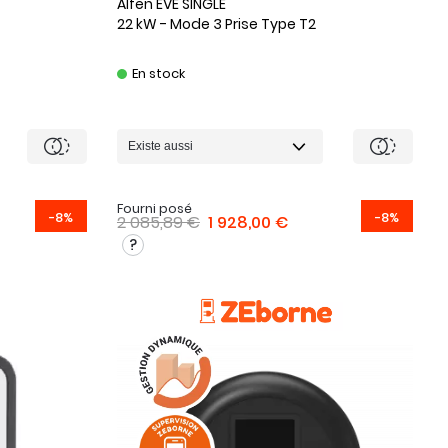
Alfen
EVE SINGLE
22 kW - Mode 3 Prise Type T2
En stock
Fourni posé
-8%
-8%
2 085,89 €
1 928,00 €