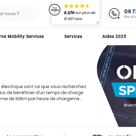
09 7
8,3/10
sur plus de
z-vous ?
Prix d'
13 927 avis
ne Mobility Services
Services
Aides 2025
RECHARGE
TS TOUT COMPRIS
NOS MARQUES
Besoi
 : 4 h
orfaits d'installation
Alfen
ins
EVBox
e électrique sont ce que vous recherchez
Hager
DE QUALITÉS ET AIDES
S LES BORNES
 plus de bénéficier d’un temps de charge
Legrand
onomie de 50km par heure de chargeme
...
P
ions
Schneider
rimes
Valéo
WallBox
ZEborne
S CERTIFIÉS