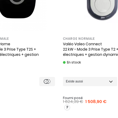
MALE
CHARGE NORMALE
 Home
Valéo
Valeo Connect
e 3 Prise Type T2S +
22 kW - Mode 3 Prise Type T2 
électriques + gestion
électriques + gestion dynam
En stock
Fourni posé
1 624,39 €
1 508,90 €