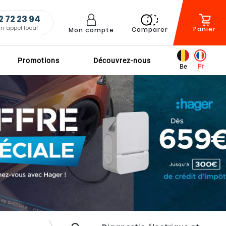
2 72 23 94
un appel local
Panier
Comparer
Mon compte
Promotions
Découvrez-nous
Be
Fr
n d'une
tallation ?
RENDRE RDV