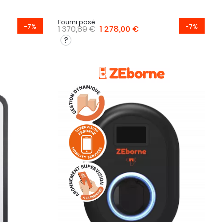
Fourni posé
-7%
-7%
1 370,89 €
1 278,00 €