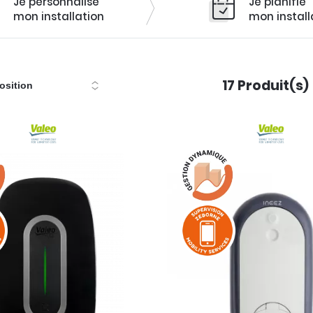
Je personnalise
Je planifie
mon installation
mon install
Je sélectionne ma borne de recha
17
Produit(s)
prends rendez-vous en ligne.
COMMANDER