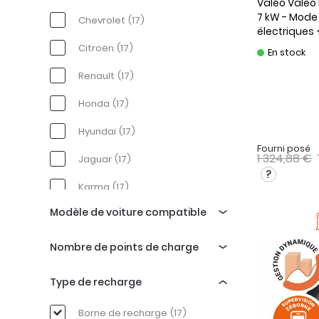
Valéo
Valeo 
7 kW - Mode 
Chevrolet
(17)
électriques
Citroën
(17)
En stock
Renault
(17)
Honda
(17)
Hyundai
(17)
Fourni posé
1 324,88 €
Jaguar
(17)
Karma
(17)
Modèle de voiture compatible
Kia
(17)
Mercedes
(17)
Q4 e-tron
(1)
Nombre de points de charge
Nissan
(17)
#1
(2)
1
(17)
Type de recharge
Mini
(17)
225xe
(17)
Borne de recharge
(17)