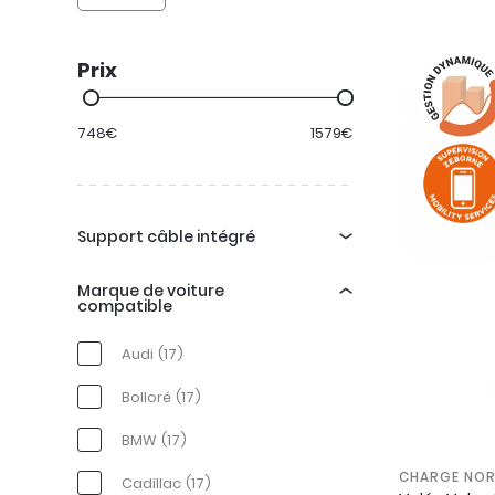
Prix
748
€
1579
€
Support câble intégré
Non
(17)
Marque de voiture
compatible
Audi
(17)
Bolloré
(17)
BMW
(17)
CHARGE NOR
Cadillac
(17)