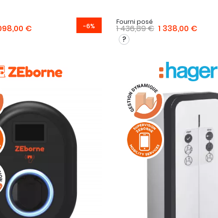
Fourni posé
-6%
 098,00 €
1 436,89 €
1 338,00 €