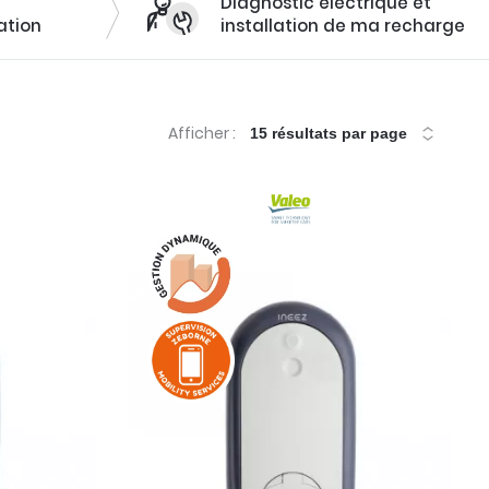
Diagnostic électrique et
ation
installation de ma recharge
rge et
Afficher :