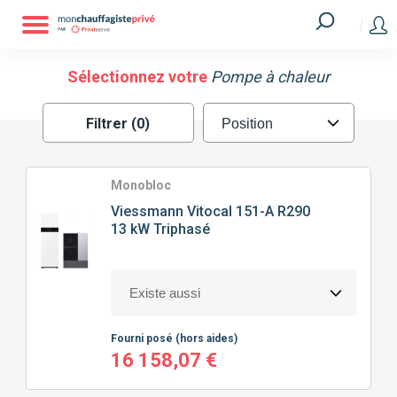
Filtrer
MARQUE
Sélectionnez votre
Pompe à chaleur
Filtrer (0)
ATLANTIC
GREE
HITACHI
MITSUBISHI
Monobloc
Viessmann
Vitocal 151-A R290
13 kW Triphasé
SAUNIER DUVAL
VIESSMANN
TECHNOLOGIE
DE POMPE À CHALEUR
Fourni posé
(hors aides)
SPLIT
MONOBLOC
16 158,07 €