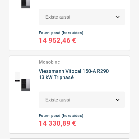
100M² À 150M²
(38)
HAUTE TEMPÉRATURE
(24)
CHAUFFAGE SEUL
(38)
150M² À 200M²
(16)
CHAUFFAGE + EAU CHAUDE SANITAIRE
(42)
Fourni posé
(hors aides)
14 952,46 €
Monobloc
Viessmann
Vitocal 150-A R290
13 kW Triphasé
Fourni posé
(hors aides)
14 330,89 €