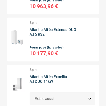
Fourni posé
(hors aides)
10 963,96 €
Split
Atlantic
Alféa Extensa DUO
A.I 5 R32
Fourni posé
(hors aides)
10 177,90 €
Split
Atlantic
Alféa Excellia
A.I DUO 11kW