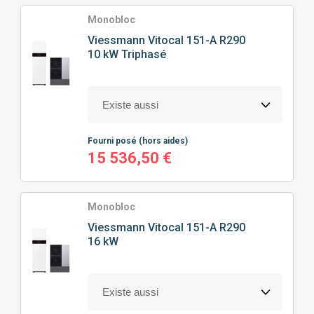
TYPE
DE POMPE À CHALEUR
Monobloc
Viessmann
Vitocal 151-A R290
10 kW Triphasé
POMPE À CHALEUR AIR/EAU
PRIX
Fourni posé
(hors aides)
0
€
13732
€
15 536,50 €
Monobloc
J'ajoute des précisions
Viessmann
Vitocal 151-A R290
16 kW
Classe énergétique
Puissance calorifique
A+
(3)