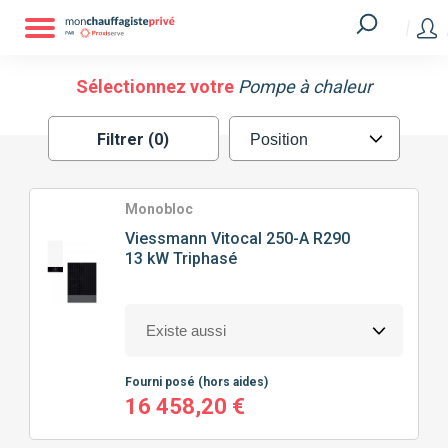
Filtrer
MARQUE
Sélectionnez votre
Pompe à chaleur
Filtrer (0)
ATLANTIC
GREE
HITACHI
MITSUBISHI
Monobloc
Viessmann
Vitocal 250-A R290
13 kW Triphasé
SAUNIER DUVAL
VIESSMANN
TECHNOLOGIE
DE POMPE À CHALEUR
Fourni posé
(hors aides)
SPLIT
MONOBLOC
16 458,20 €