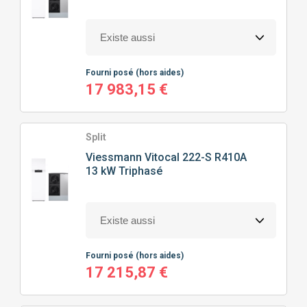
100M² À 150M²
(38)
HAUTE TEMPÉRATURE
(24)
CHAUFFAGE SEUL
(38)
150M² À 200M²
(16)
CHAUFFAGE + EAU CHAUDE SANITAIRE
(42)
Fourni posé
(hors aides)
17 983,15 €
Split
Viessmann
Vitocal 222-S R410A
13 kW Triphasé
Fourni posé
(hors aides)
17 215,87 €