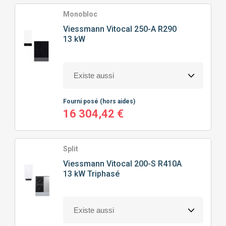
TYPE
DE POMPE À CHALEUR
Monobloc
Viessmann
Vitocal 250-A R290
13 kW
POMPE À CHALEUR AIR/EAU
PRIX
Fourni posé
(hors aides)
0
€
13732
€
16 304,42 €
Split
J'ajoute des précisions
Viessmann
Vitocal 200-S R410A
13 kW Triphasé
Classe énergétique
Puissance calorifique
A+
(3)