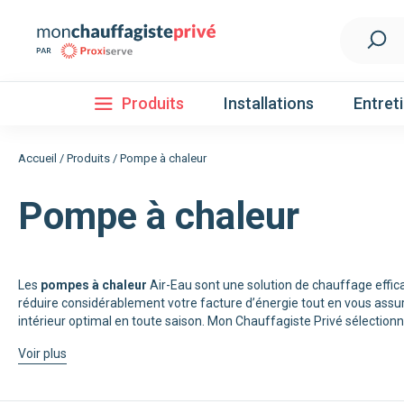
Produits
Installations
Entret
Accueil
/
Produits
/
Pompe à chaleur
Pompe à chaleur
Installation
Découvrez nos forfaits d'installations
Pompe à 
Les
pompes à chaleur
Air-Eau sont une solution de chauffage effic
réduire considérablement votre facture d’énergie tout en vous assu
Nos Pompes à chaleur
intérieur optimal en toute saison. Mon Chauffagiste Privé sélectionn
Pompe à chaleur air / eau
Voir plus
Pompe à chaleur fluide frigorigène R32
Pompe à chaleur fluide frigorigène R410A