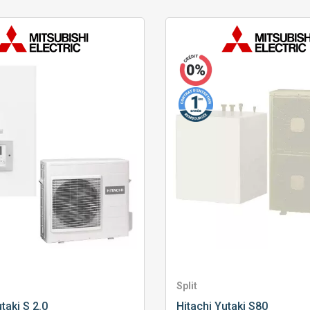
Split
taki S 2.0
Hitachi
Yutaki S80