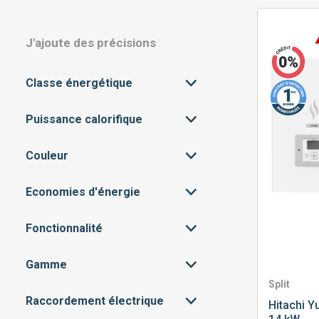
J'ajoute des précisions
Classe énergétique
Puissance calorifique
A+
(3)
A++
(20)
Couleur
A
(24)
A+++
(60)
A+
(19)
Economies d'énergie
BLANC
(80)
< 45% (GAIN DE CLASSE
Fonctionnalité
(29)
DPE +1)
45 À 60% (GAIN DE CLASSE
(50)
Gamme
CONNECTIVITÉ
(80)
DPE +1 À +2)
Split
PILOTABLE À DISTANCE
(62)
Raccordement électrique
ENTRÉE DE GAMME
(19)
Hitachi
Yu