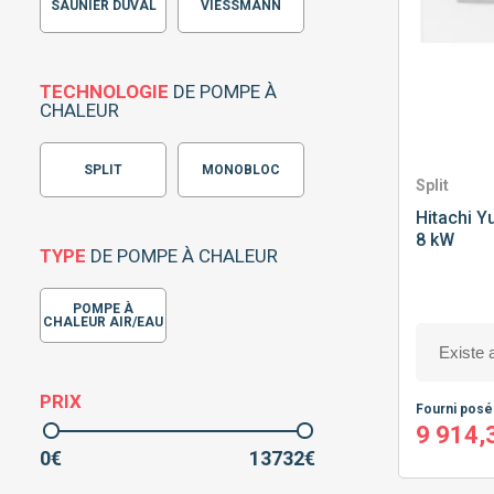
SAUNIER DUVAL
VIESSMANN
TECHNOLOGIE
DE POMPE À
CHALEUR
SPLIT
MONOBLOC
Split
Hitachi
Yu
8 kW
TYPE
DE POMPE À CHALEUR
POMPE À
CHALEUR AIR/EAU
PRIX
Fourni pos
9 914,
0
€
13732
€