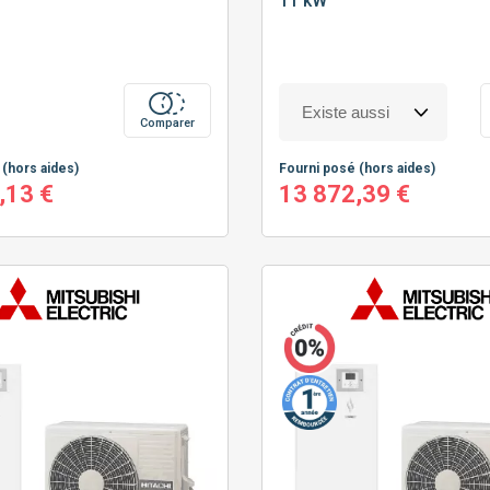
11 kW
Comparer
é
(hors aides)
Fourni posé
(hors aides)
,13 €
13 872,39 €