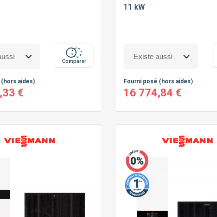
11 kW
Comparer
é
(hors aides)
Fourni posé
(hors aides)
,33 €
16 774,84 €