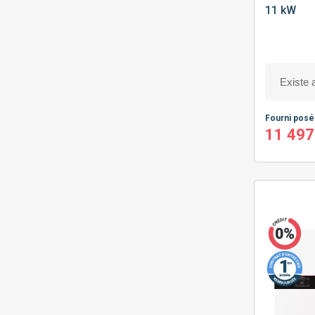
11 kW
Fourni pos
11 497