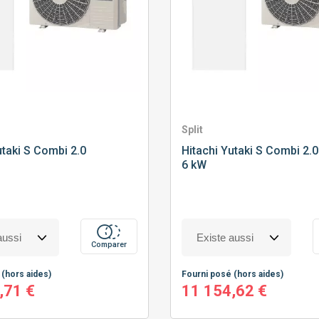
Split
taki S Combi 2.0
Hitachi
Yutaki S Combi 2.0
6 kW
Comparer
é
(hors aides)
Fourni posé
(hors aides)
,71 €
11 154,62 €