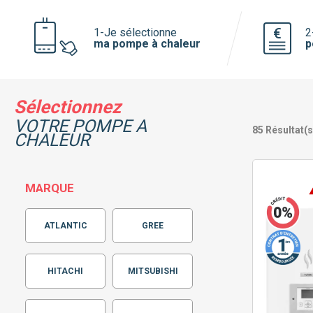
Voir toutes les pompe à chaleur
1-Je sélectionne
2
ma pompe à chaleur
p
Pourquoi faire installer sa pompe à
chaleur par mon chauffagiste privé ?
Sélectionnez
VOTRE POMPE A
85
Résultat(s
CHALEUR
MARQUE
ATLANTIC
GREE
HITACHI
MITSUBISHI