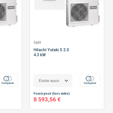
Split
Hitachi
Yutaki S 2.0
4.3 kW
Comparer
Comparer
Fourni posé
(hors aides)
8 593,56 €