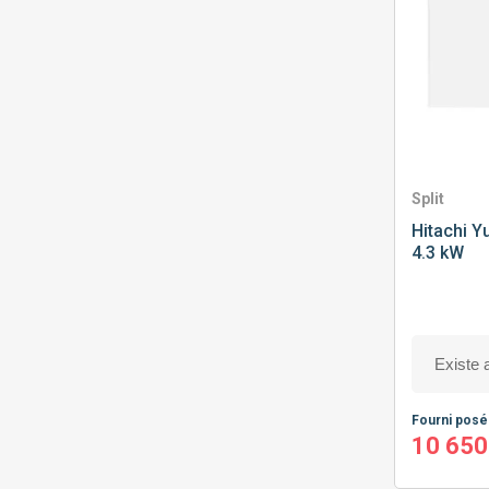
Split
Hitachi
Yu
4.3 kW
Fourni pos
10 650