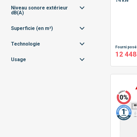
14 kW
PROGRAMMATION
(80)
MILIEU DE GAMME
(60)
Niveau sonore extérieur
TRIPHASÉ
(16)
dB(A)
SILENCIEUSE
(13)
HAUT DE GAMME
(1)
MONOPHASÉ
(67)
Superficie (en m²)
30 À 35 DB : INAUDIBLE
(11)
35 À 45 DB : DISCRET
(62)
Technologie
< 50M²
(6)
Fourni pos
45 À 55 DB : MODÉRÉ
(7)
12 448
50M² À 100M²
(20)
Usage
MOYENNE TEMPÉRATURE
(56)
100M² À 150M²
(38)
HAUTE TEMPÉRATURE
(24)
CHAUFFAGE SEUL
(38)
150M² À 200M²
(16)
CHAUFFAGE + EAU
(42)
CHAUDE SANITAIRE