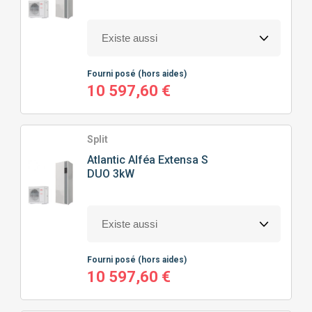
100M² À 150M²
(38)
HAUTE TEMPÉRATURE
(24)
CHAUFFAGE SEUL
(38)
150M² À 200M²
(16)
CHAUFFAGE + EAU CHAUDE SANITAIRE
(42)
Fourni posé
(hors aides)
10 597,60 €
Split
Atlantic
Alféa Extensa S
DUO 3kW
Fourni posé
(hors aides)
10 597,60 €