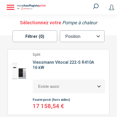
Filtrer
MARQUE
Sélectionnez votre
Pompe à chaleur
Filtrer (0)
ATLANTIC
GREE
HITACHI
MITSUBISHI
Split
Viessmann
Vitocal 222-S R410A
16 kW
SAUNIER DUVAL
VIESSMANN
TECHNOLOGIE
DE POMPE À CHALEUR
Fourni posé
(hors aides)
SPLIT
MONOBLOC
17 158,54 €