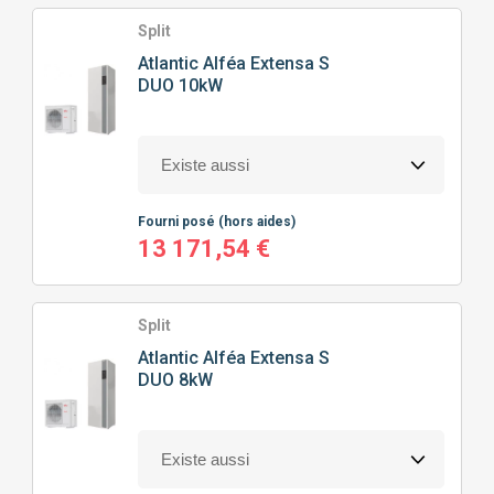
TYPE
DE POMPE À CHALEUR
Split
Atlantic
Alféa Extensa S
DUO 10kW
POMPE À CHALEUR AIR/EAU
PRIX
Fourni posé
(hors aides)
0
€
13732
€
13 171,54 €
Split
J'ajoute des précisions
Atlantic
Alféa Extensa S
DUO 8kW
Classe énergétique
Puissance calorifique
A+
(3)