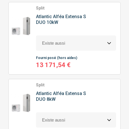
TYPE
DE POMPE À CHALEUR
Split
Atlantic
Alféa Extensa S
DUO 10kW
POMPE À CHALEUR AIR/EAU
PRIX
Fourni posé
(hors aides)
0
€
13732
€
13 171,54 €
Split
J'ajoute des précisions
Atlantic
Alféa Extensa S
DUO 8kW
Classe énergétique
Puissance calorifique
A+
(3)