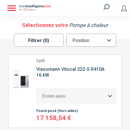
Filtrer
MARQUE
Sélectionnez votre
Pompe à chaleur
Filtrer (0)
ATLANTIC
GREE
HITACHI
MITSUBISHI
Split
Viessmann
Vitocal 222-S R410A
16 kW
SAUNIER DUVAL
VIESSMANN
TECHNOLOGIE
DE POMPE À CHALEUR
Fourni posé
(hors aides)
SPLIT
MONOBLOC
17 158,54 €