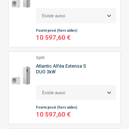
100M² À 150M²
(38)
HAUTE TEMPÉRATURE
(24)
CHAUFFAGE SEUL
(38)
150M² À 200M²
(16)
CHAUFFAGE + EAU CHAUDE SANITAIRE
(42)
Fourni posé
(hors aides)
10 597,60 €
Split
Atlantic
Alféa Extensa S
DUO 3kW
Fourni posé
(hors aides)
10 597,60 €