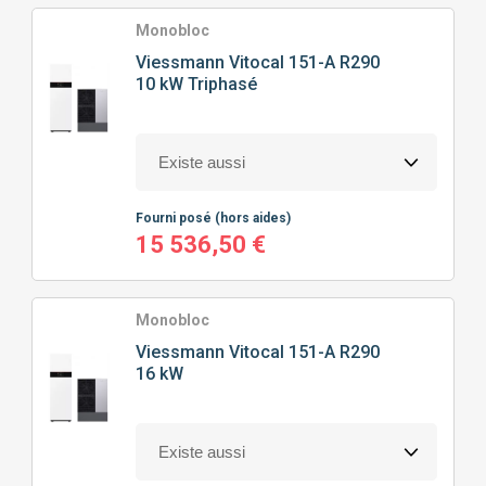
TYPE
DE POMPE À CHALEUR
Monobloc
Viessmann
Vitocal 151-A R290
10 kW Triphasé
POMPE À CHALEUR AIR/EAU
PRIX
Fourni posé
(hors aides)
0
€
13732
€
15 536,50 €
Monobloc
J'ajoute des précisions
Viessmann
Vitocal 151-A R290
16 kW
Classe énergétique
Puissance calorifique
A+
(3)