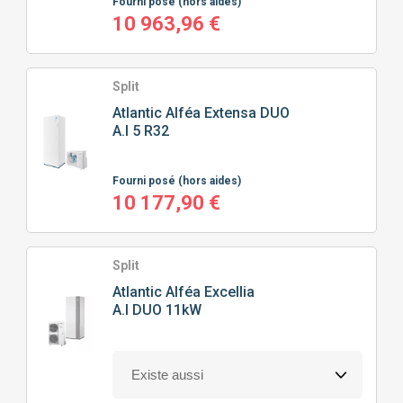
Fourni posé
(hors aides)
10 963,96 €
Split
Atlantic
Alféa Extensa DUO
A.I 5 R32
Fourni posé
(hors aides)
10 177,90 €
Split
Atlantic
Alféa Excellia
A.I DUO 11kW