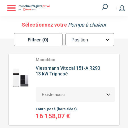
Filtrer
MARQUE
Sélectionnez votre
Pompe à chaleur
Filtrer (0)
ATLANTIC
GREE
HITACHI
MITSUBISHI
Monobloc
Viessmann
Vitocal 151-A R290
13 kW Triphasé
SAUNIER DUVAL
VIESSMANN
TECHNOLOGIE
DE POMPE À CHALEUR
Fourni posé
(hors aides)
SPLIT
MONOBLOC
16 158,07 €