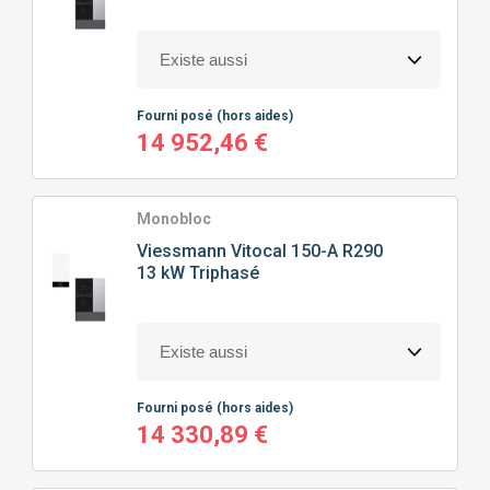
100M² À 150M²
(38)
HAUTE TEMPÉRATURE
(24)
CHAUFFAGE SEUL
(38)
150M² À 200M²
(16)
CHAUFFAGE + EAU CHAUDE SANITAIRE
(42)
Fourni posé
(hors aides)
14 952,46 €
Monobloc
Viessmann
Vitocal 150-A R290
13 kW Triphasé
Fourni posé
(hors aides)
14 330,89 €