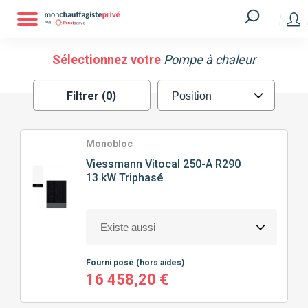
Filtrer
MARQUE
Sélectionnez votre
Pompe à chaleur
Filtrer (0)
ATLANTIC
GREE
HITACHI
MITSUBISHI
Monobloc
Viessmann
Vitocal 250-A R290
13 kW Triphasé
SAUNIER DUVAL
VIESSMANN
TECHNOLOGIE
DE POMPE À CHALEUR
Fourni posé
(hors aides)
SPLIT
MONOBLOC
16 458,20 €