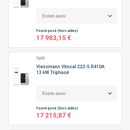
100M² À 150M²
(38)
HAUTE TEMPÉRATURE
(24)
CHAUFFAGE SEUL
(38)
150M² À 200M²
(16)
CHAUFFAGE + EAU CHAUDE SANITAIRE
(42)
Fourni posé
(hors aides)
17 983,15 €
Split
Viessmann
Vitocal 222-S R410A
13 kW Triphasé
Fourni posé
(hors aides)
17 215,87 €