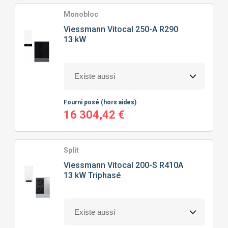
TYPE
DE POMPE À CHALEUR
Monobloc
Viessmann
Vitocal 250-A R290
13 kW
POMPE À CHALEUR AIR/EAU
PRIX
Fourni posé
(hors aides)
0
€
13732
€
16 304,42 €
Split
J'ajoute des précisions
Viessmann
Vitocal 200-S R410A
13 kW Triphasé
Classe énergétique
Puissance calorifique
A+
(3)