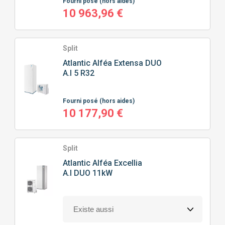
Fourni posé
(hors aides)
10 963,96 €
Split
Atlantic
Alféa Extensa DUO
A.I 5 R32
Fourni posé
(hors aides)
10 177,90 €
Split
Atlantic
Alféa Excellia
A.I DUO 11kW