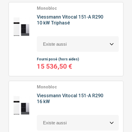
TYPE
DE POMPE À CHALEUR
Monobloc
Viessmann
Vitocal 151-A R290
10 kW Triphasé
POMPE À CHALEUR AIR/EAU
PRIX
Fourni posé
(hors aides)
0
€
13732
€
15 536,50 €
Monobloc
J'ajoute des précisions
Viessmann
Vitocal 151-A R290
16 kW
Classe énergétique
Puissance calorifique
A+
(3)