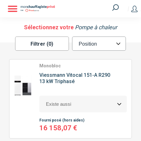
Filtrer
MARQUE
Sélectionnez votre
Pompe à chaleur
Filtrer (0)
ATLANTIC
GREE
HITACHI
MITSUBISHI
Monobloc
Viessmann
Vitocal 151-A R290
13 kW Triphasé
SAUNIER DUVAL
VIESSMANN
TECHNOLOGIE
DE POMPE À CHALEUR
Fourni posé
(hors aides)
SPLIT
MONOBLOC
16 158,07 €