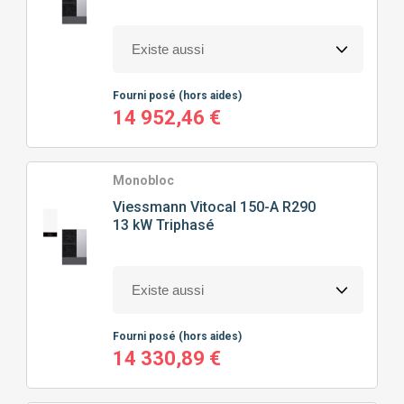
100M² À 150M²
(38)
HAUTE TEMPÉRATURE
(24)
CHAUFFAGE SEUL
(38)
150M² À 200M²
(16)
CHAUFFAGE + EAU CHAUDE SANITAIRE
(42)
Fourni posé
(hors aides)
14 952,46 €
Monobloc
Viessmann
Vitocal 150-A R290
13 kW Triphasé
Fourni posé
(hors aides)
14 330,89 €