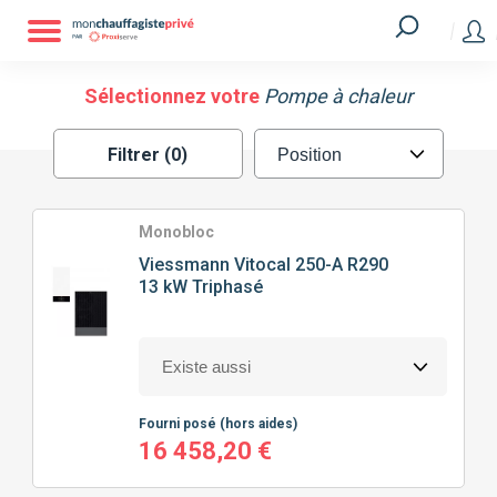
Filtrer
MARQUE
Sélectionnez votre
Pompe à chaleur
Filtrer (0)
ATLANTIC
GREE
HITACHI
MITSUBISHI
Monobloc
Viessmann
Vitocal 250-A R290
13 kW Triphasé
SAUNIER DUVAL
VIESSMANN
TECHNOLOGIE
DE POMPE À CHALEUR
Fourni posé
(hors aides)
SPLIT
MONOBLOC
16 458,20 €