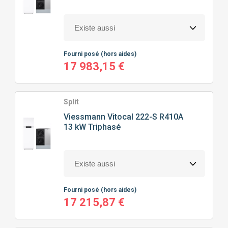
100M² À 150M²
(38)
HAUTE TEMPÉRATURE
(24)
CHAUFFAGE SEUL
(38)
150M² À 200M²
(16)
CHAUFFAGE + EAU CHAUDE SANITAIRE
(42)
Fourni posé
(hors aides)
17 983,15 €
Split
Viessmann
Vitocal 222-S R410A
13 kW Triphasé
Fourni posé
(hors aides)
17 215,87 €