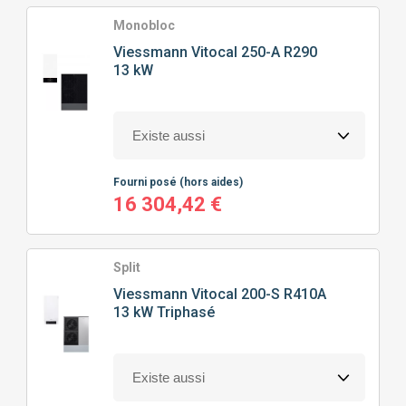
TYPE
DE POMPE À CHALEUR
Monobloc
Viessmann
Vitocal 250-A R290
13 kW
POMPE À CHALEUR AIR/EAU
PRIX
Fourni posé
(hors aides)
0
€
13732
€
16 304,42 €
Split
J'ajoute des précisions
Viessmann
Vitocal 200-S R410A
13 kW Triphasé
Classe énergétique
Puissance calorifique
A+
(3)