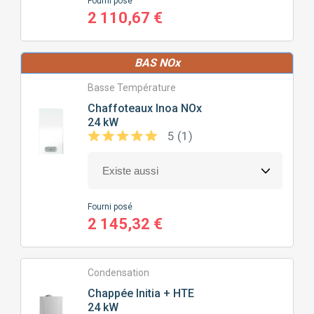
Fourni posé
2 110,67 €
BAS NOx
Basse Température
Chaffoteaux
Inoa NOx
24 kW
5 (1)
Fourni posé
2 145,32 €
Condensation
Chappée
Initia + HTE
24 kW