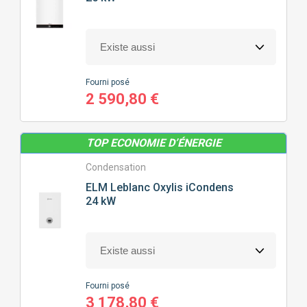
POSITION
DE LA CHAUDIÈRE
MURALE
SOL
Fourni posé
2 590,80 €
PRIX
TOP ECONOMIE D’ÉNERGIE
0
€
7394
€
Condensation
ELM Leblanc
Oxylis iCondens
24 kW
J'ajoute des précisions
Fonctionnalité
Fourni posé
Gamme
CONNECTIVITÉ
(60)
3 178,80 €