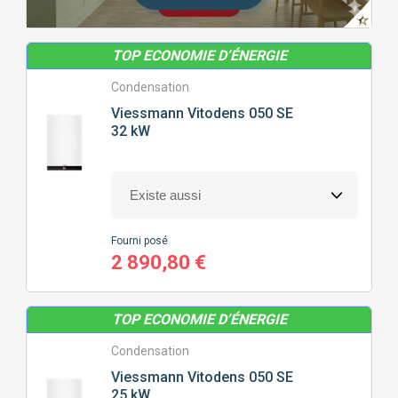
< 50M²
50M² À 100M²
TOP ECONOMIE D’ÉNERGIE
100M² À 150M²
150M² À 200M²
Condensation
Viessmann
Vitodens 050 SE
32 kW
200M² À 250M²
> 250M²
NOMBRE
DE SALLE DE BAIN
Fourni posé
1 DOUCHE/BAIGNOIRE
2 DOUCHES/BAIGNOIRES
2 890,80 €
TYPE
DE CHAUDIÈRE
TOP ECONOMIE D’ÉNERGIE
Condensation
CONDENSATION
BASSE TEMPÉRATURE
Viessmann
Vitodens 050 SE
25 kW