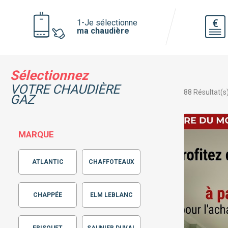
Voir toutes les pompe à chaleur
1-Je sélectionne
ma chaudière
Pourquoi faire installer sa pompe à
chaleur par mon chauffagiste privé ?
Sélectionnez
VOTRE CHAUDIÈRE
88
Résultat(s
GAZ
MARQUE
ATLANTIC
CHAFFOTEAUX
CHAPPÉE
ELM LEBLANC