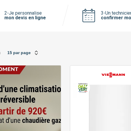
Saunier Duval
Viessmann
2-Je personnalise
3-Un technicie
mon devis en ligne
confirmer mo
)