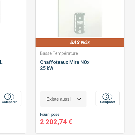
BAS NOx
Basse Température
 L
Chaffoteaux
Mira NOx
25 kW
Comparer
Comparer
Fourni posé
2 202,74 €