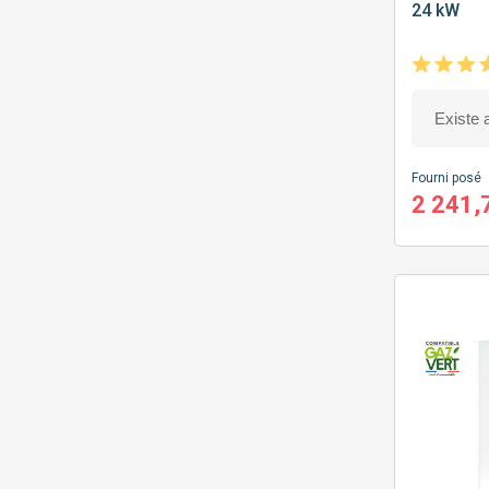
24 kW
Fourni posé
2 241,