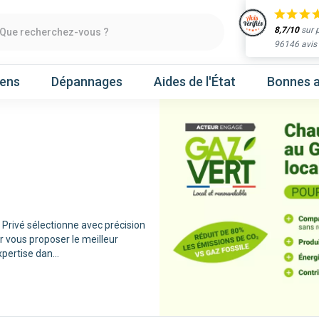
8,7/10
sur 
Que recherchez-vous ?
96146 avis
iens
Dépannages
Aides de l'État
Bonnes a
Obtenir un devis
chaleur
Prenez un rendez-vous
Privé sélectionne avec précision
 vous proposer le meilleur
Nos marques
expertise dan
...
Atlantic
Gree
Hitachi