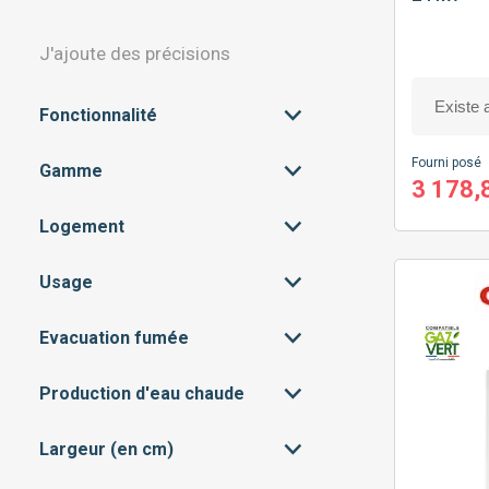
J'ajoute des précisions
Fonctionnalité
Fourni posé
Gamme
CONNECTIVITÉ
(29)
3 178,
MODULATION
(40)
Logement
ENTRÉE DE GAMME
(20)
PROGRAMMATION
(29)
MILIEU DE GAMME
(20)
Usage
APPARTEMENT
(40)
RÉGULATION
(40)
MAISON
(29)
Evacuation fumée
CHAUFFAGE SEUL
(4)
CHAUFFAGE + EAU
(36)
CHAUDE SANITAIRE
Production d'eau chaude
CHEMINÉE
(9)
VMC
(7)
Largeur (en cm)
ACCUMULÉE
(8)
VENTOUSE
(69)