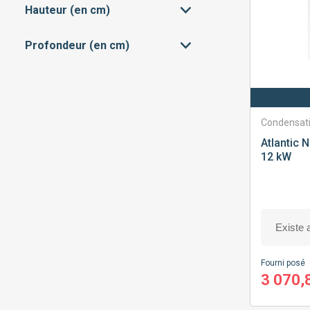
INSTANTANÉE
(5)
Hauteur (en cm)
39
112
SHUNT
(1)
MICRO-ACCUMULÉE
(32)
Profondeur (en cm)
66
192
28
70
Condensat
Atlantic
N
12 kW
Fourni posé
3 070,