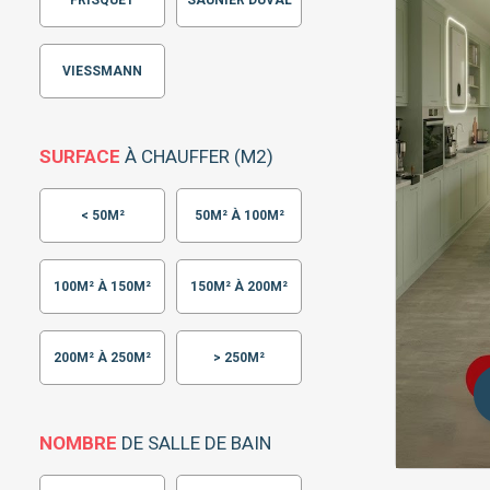
FRISQUET
SAUNIER DUVAL
VIESSMANN
SURFACE
À CHAUFFER (M2)
< 50M²
50M² À 100M²
100M² À 150M²
150M² À 200M²
200M² À 250M²
> 250M²
NOMBRE
DE SALLE DE BAIN