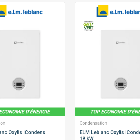
ECONOMIE D’ÉNERGIE
TOP ECONOMIE D’ÉN
ion
Condensation
anc
Oxylis iCondens
ELM Leblanc
Oxylis iCond
18 kW