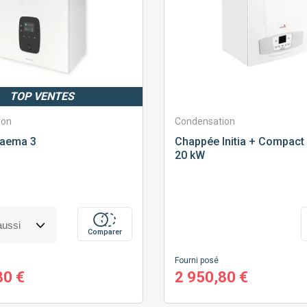
TOP VENTES
ion
Condensation
aema 3
Chappée
Initia + Compact
20 kW
Comparer
Fourni posé
80 €
2 950,80 €