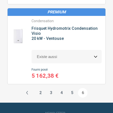
PREMIUM
Condensation
Frisquet
Hydromotrix Condensation
Visio
20 kW - Ventouse
Fourni posé
5 162,38 €
2
3
4
5
6