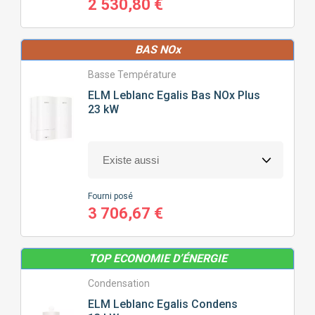
2 530,80 €
POSITION
DE LA CHAUDIÈRE
BAS NOx
MURALE
SOL
Basse Température
ELM Leblanc
Egalis Bas NOx Plus
23 kW
PRIX
0
€
7394
€
Fourni posé
3 706,67 €
J'ajoute des précisions
TOP ECONOMIE D’ÉNERGIE
Fonctionnalité
Condensation
Gamme
CONNECTIVITÉ
(29)
ELM Leblanc
Egalis Condens