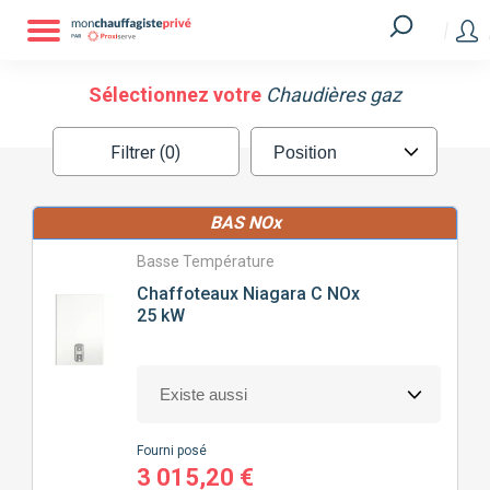
Filtrer
MARQUE
Sélectionnez votre
Chaudières gaz
Filtrer (0)
ATLANTIC
CHAFFOTEAUX
BAS NOx
CHAPPÉE
ELM LEBLANC
Basse Température
Chaffoteaux
Niagara C NOx
FRISQUET
SAUNIER DUVAL
25 kW
VIESSMANN
SURFACE
À CHAUFFER (M2)
Fourni posé
3 015,20 €