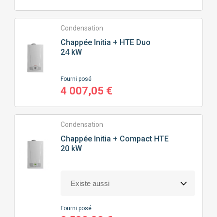
< 50M²
50M² À 100M²
Condensation
100M² À 150M²
150M² À 200M²
Chappée
Initia + HTE Duo
24 kW
200M² À 250M²
> 250M²
Fourni posé
4 007,05 €
NOMBRE
DE SALLE DE BAIN
Condensation
1 DOUCHE/BAIGNOIRE
2 DOUCHES/BAIGNOIRES
Chappée
Initia + Compact HTE
20 kW
TYPE
DE CHAUDIÈRE
CONDENSATION
BASSE TEMPÉRATURE
Fourni posé