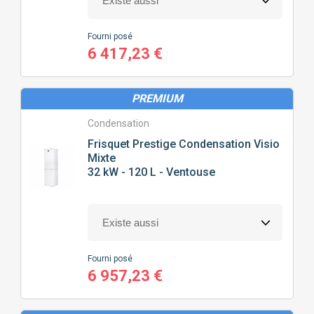
POSITION
DE LA CHAUDIÈRE
Fourni posé
6 417,23 €
MURALE
SOL
PREMIUM
PRIX
Condensation
Frisquet
Prestige Condensation Visio
0
€
7394
€
Mixte
32 kW - 120 L - Ventouse
J'ajoute des précisions
Fourni posé
Fonctionnalité
6 957,23 €
Gamme
CONNECTIVITÉ
(29)