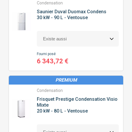
Condensation
< 50M²
50M² À 100M²
Saunier Duval
Duomax Condens
30 kW - 90 L - Ventouse
100M² À 150M²
150M² À 200M²
200M² À 250M²
> 250M²
Fourni posé
6 343,72 €
NOMBRE
DE SALLE DE BAIN
PREMIUM
1 DOUCHE/BAIGNOIRE
2 DOUCHES/BAIGNOIRES
Condensation
Frisquet
Prestige Condensation Visio
TYPE
DE CHAUDIÈRE
Mixte
20 kW - 80 L - Ventouse
CONDENSATION
BASSE TEMPÉRATURE