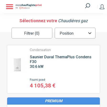
Filtrer
MARQUE
Sélectionnez votre
Chaudières gaz
Filtrer (0)
ATLANTIC
CHAFFOTEAUX
CHAPPÉE
ELM LEBLANC
Condensation
Saunier Duval
ThemaPlus Condens
F30
FRISQUET
SAUNIER DUVAL
30.6 kW
VIESSMANN
Fourni posé
4 105,38 €
SURFACE
À CHAUFFER (M2)
PREMIUM