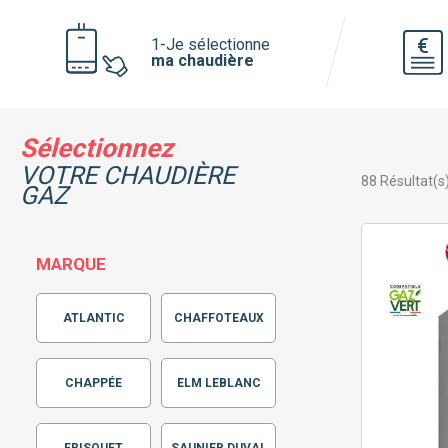
Voir toutes les pompe à chaleur
1-Je sélectionne
ma chaudière
Pourquoi faire installer sa pompe à
chaleur par mon chauffagiste privé ?
Sélectionnez
VOTRE CHAUDIÈRE
88
Résultat(s
GAZ
MARQUE
ATLANTIC
CHAFFOTEAUX
CHAPPÉE
ELM LEBLANC