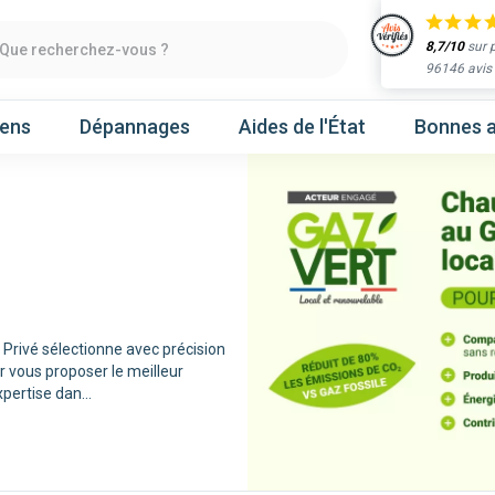
8,7/10
sur 
Que recherchez-vous ?
96146 avis
iens
Dépannages
Aides de l'État
Bonnes a
Obtenir un devis
chaleur
Prenez un rendez-vous
Privé sélectionne avec précision
 vous proposer le meilleur
Nos marques
expertise dan
...
Atlantic
Gree
Hitachi