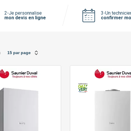
Saunier Duval
Viessmann
2-Je personnalise
3-Un technicie
mon devis en ligne
confirmer mo
)