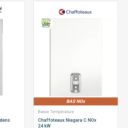
BAS NOx
Basse Température
ndens
Chaffoteaux
Niagara C NOx
24 kW