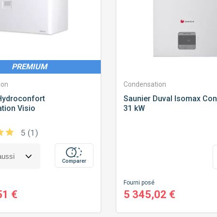
PREMIUM
ion
Condensation
ydroconfort
Saunier Duval
Isomax Con
tion Visio
31 kW
5 (1)
Comparer
Fourni posé
51 €
5 345,02 €