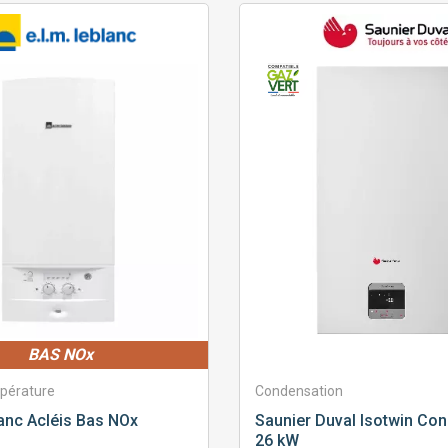
BAS NOx
pérature
Condensation
anc
Acléis Bas NOx
Saunier Duval
Isotwin Co
26 kW