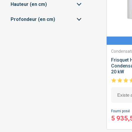
INSTANTANÉE
(2)
Hauteur (en cm)
39
112
SHUNT
(1)
MICRO-ACCUMULÉE
(41)
Profondeur (en cm)
66
192
28
70
Condensat
Frisquet
H
Condensa
20 kW
Fourni posé
5 935,