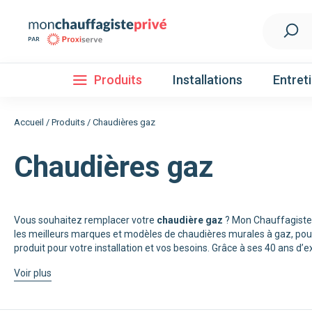
Produits
Installations
Entret
Accueil
/
Produits
/
Chaudières gaz
Chaudières gaz
Installation
Découvrez nos forfaits d'installations
Pompe à 
Vous souhaitez remplacer votre
chaudière gaz
? Mon Chauffagiste 
les meilleurs marques et modèles de chaudières murales à gaz, pour
Nos Pompes à chaleur
produit pour votre installation et vos besoins. Grâce à ses 40 ans d’
Pompe à chaleur air / eau
Voir plus
Pompe à chaleur fluide frigorigène R32
Pompe à chaleur fluide frigorigène R410A