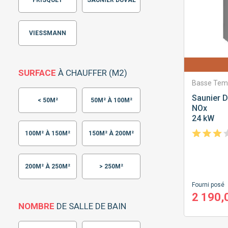
FRISQUET
SAUNIER DUVAL
VIESSMANN
SURFACE
À CHAUFFER (M2)
Basse Tem
Saunier D
< 50M²
50M² À 100M²
NOx
24 kW
100M² À 150M²
150M² À 200M²
200M² À 250M²
> 250M²
Fourni posé
2 190,
NOMBRE
DE SALLE DE BAIN