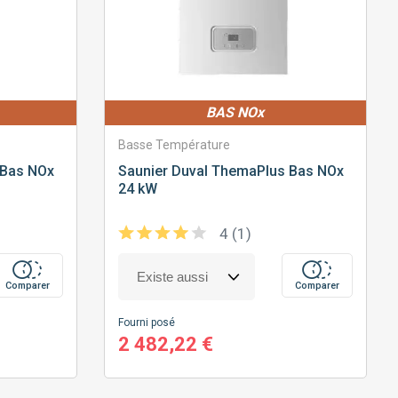
BAS NOx
Basse Température
Bas NOx
Saunier Duval
ThemaPlus Bas NOx
24 kW
4 (1)
Comparer
Comparer
Fourni posé
2 482,22 €