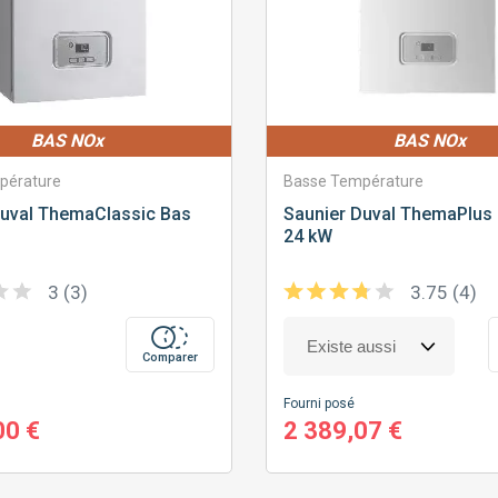
BAS NOx
BAS NOx
pérature
Basse Température
uval
ThemaClassic Bas
Saunier Duval
ThemaPlus 
24 kW
3 (3)
3.75 (4)
Comparer
Fourni posé
00 €
2 389,07 €