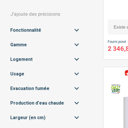
J'ajoute des précisions
Fonctionnalité
Fourni posé
Gamme
CONNECTIVITÉ
(60)
2 346,
MODULATION
(75)
Logement
ENTRÉE DE GAMME
(27)
PROGRAMMATION
(64)
MILIEU DE GAMME
(32)
Usage
APPARTEMENT
(75)
RÉGULATION
(75)
HAUT DE GAMME
(16)
MAISON
(55)
Evacuation fumée
CHAUFFAGE SEUL
(12)
CHAUFFAGE + EAU
(63)
CHAUDE SANITAIRE
Production d'eau chaude
CHEMINÉE
(9)
VMC
(7)
Largeur (en cm)
ACCUMULÉE
(21)
VENTOUSE
(69)