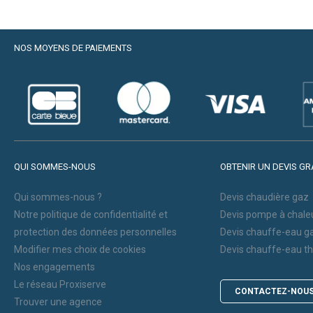
NOS MOYENS DE PAIEMENTS
QUI SOMMES-NOUS
OBTENIR UN DEVIS GR
Qui sommes-nous ?
Devis chaudière gaz
Notre politique de confidentialité et
Devis pompe à chale
protection des données personnelles
Devis chauffe-eau g
Modifier mes choix de cookies
Devis chauffe-eau 
Nos engagements
Le réseau Proxiserve
CONTACTEZ-NOU
Trouver une agence