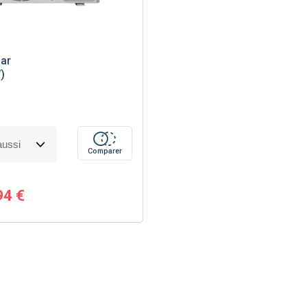
ar
)
Comparer
94 €