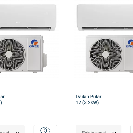
Saunier Duval
Viessmann
ar
Daikin
Pular
)
12 (3.2kW)