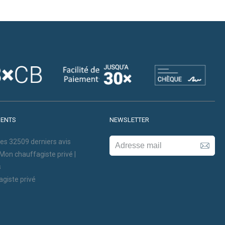
IENTS
NEWSLETTER
les
32509
derniers avis
 Mon chauffagiste privé |
s
agiste privé