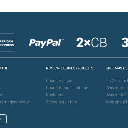
ATUIT
NOS CATÉGORIES PRODUITS
NOS AVIS CL
Chaudière gaz
4.22
/
5
sur 
ur
Chauffe-eau électrique
Avis clients
az
Radiateur
Avis Vérifié
thermodynamique
Sèche-serviettes
Mon chauff
S