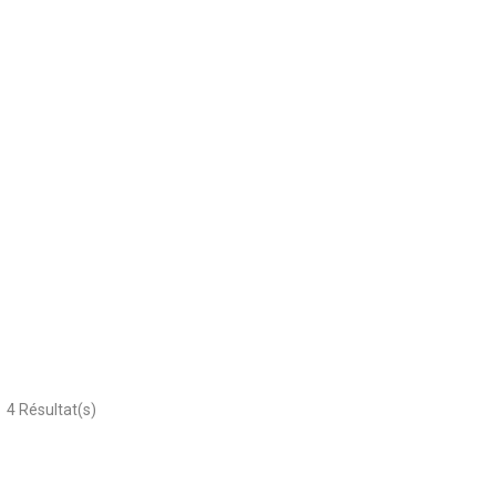
4
Résultat(s)