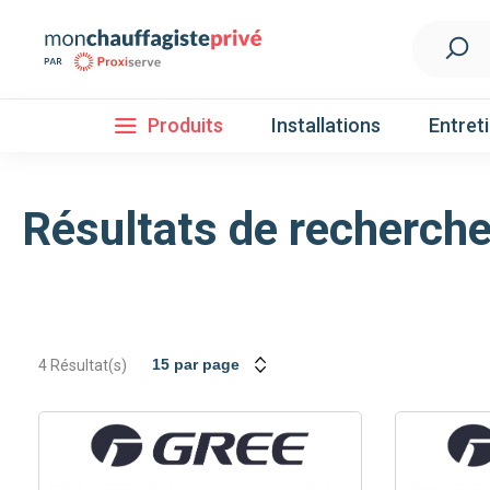
Produits
Installations
Entret
Résultats de recherche 
Installation
Découvrez nos forfaits d'installations
Pompe à 
4
Résultat(s)
Nos Pompes à chaleur
Pompe à chaleur air / eau
Pompe à chaleur fluide frigorigène R32
Pompe à chaleur fluide frigorigène R410A