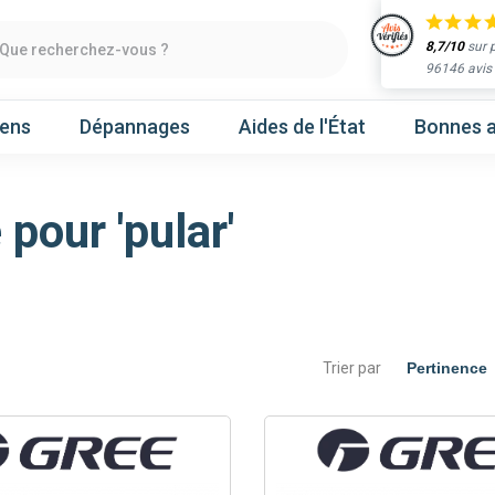
8,7/10
sur 
Que recherchez-vous ?
96146 avis
iens
Dépannages
Aides de l'État
Bonnes a
pour 'pular'
Obtenir un devis
chaleur
Prenez un rendez-vous
Trier par
Nos marques
Atlantic
Gree
Hitachi