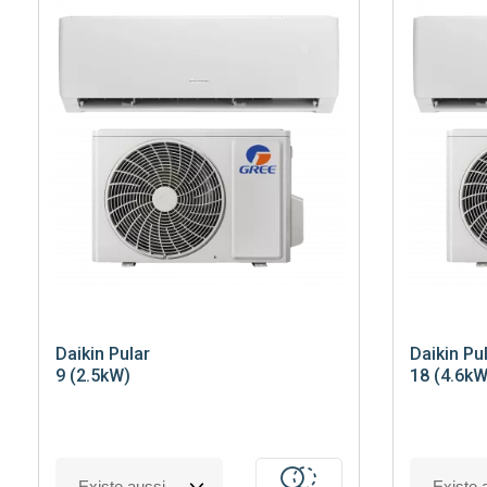
Voir toutes les pompe à chaleur
Pourquoi faire installer sa pompe à
chaleur par mon chauffagiste privé ?
Daikin
Pular
Daikin
Pul
9 (2.5kW)
18 (4.6kW