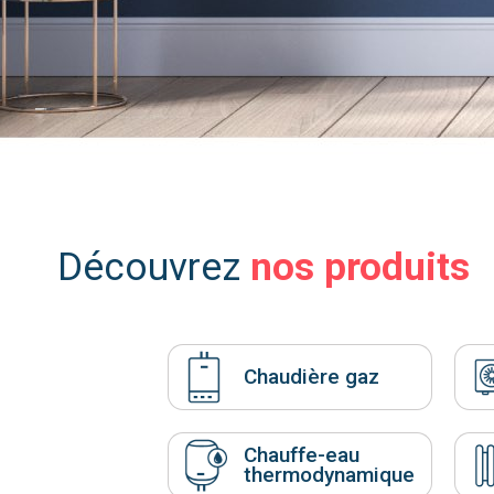
Pompe à chaleur fluide frigorigène R410A
Voir toutes les pompe à chaleur
Pourquoi faire installer sa pompe à
chaleur par mon chauffagiste privé ?
nos produits