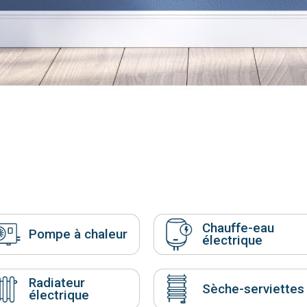
Hitachi
Saunier Duval
Viessmann
Chauffe-eau
électrique