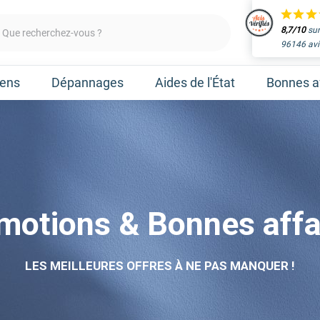
8,7/10
sur
Que recherchez-vous ?
96146 avi
iens
Dépannages
Aides de l'État
Bonnes af
Obtenir un devis
aleur
Prenez un rendez-vous 
Nos marques
Atlantic
Gree