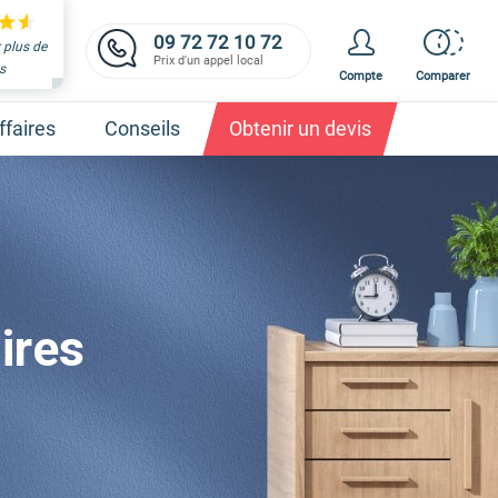
09 72 72 10 72
 plus de
Prix d'un appel local
s
Compte
Comparer
faires
Conseils
Obtenir un devis
et obtenez un devis,
c'est gratuit et immédiat !