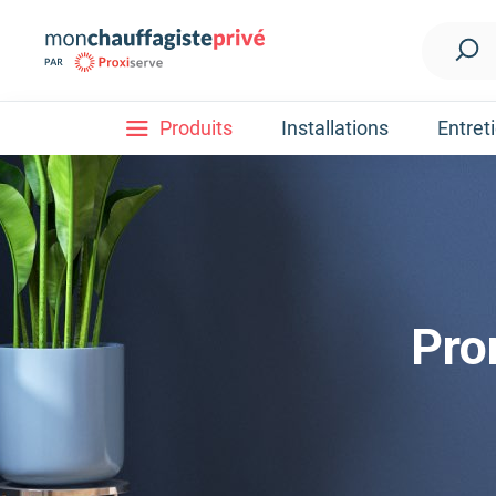
Produits
Installations
Entret
Installation
Découvrez nos forfaits d'installations
Pompe à ch
Nos Pompes à chaleur
Pompe à chaleur air / eau
Pompe à chaleur fluide frigorigène R32